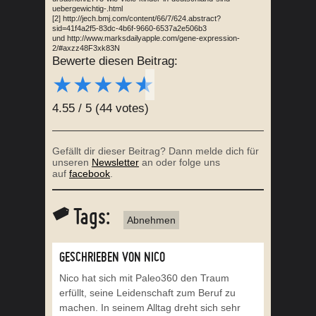
uebergewichtig-.html
[2] http://jech.bmj.com/content/66/7/624.abstract?
sid=41f4a2f5-83dc-4b6f-9660-6537a2e506b3
und http://www.marksdailyapple.com/gene-expression-
2/#axzz48F3xk83N
Bewerte diesen Beitrag:
★
★
★
★
★
4.55
/
5
(
44
votes)
Gefällt dir dieser Beitrag? Dann melde dich für
unseren
Newsletter
an oder folge uns
auf
facebook
.
Tags:
Abnehmen
GESCHRIEBEN VON NICO
Nico hat sich mit Paleo360 den Traum
erfüllt, seine Leidenschaft zum Beruf zu
machen. In seinem Alltag dreht sich sehr