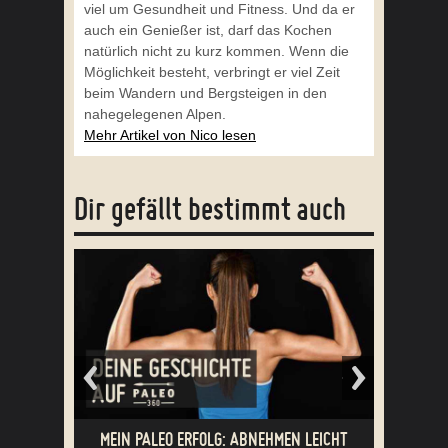
viel um Gesundheit und Fitness. Und da er
auch ein Genießer ist, darf das Kochen
natürlich nicht zu kurz kommen. Wenn die
Möglichkeit besteht, verbringt er viel Zeit
beim Wandern und Bergsteigen in den
nahegelegenen Alpen.
Mehr Artikel von Nico lesen
Dir gefällt bestimmt auch
EICHT
7 TIPPS FÜR MEHR BEWEGUNG IM ALLTAG