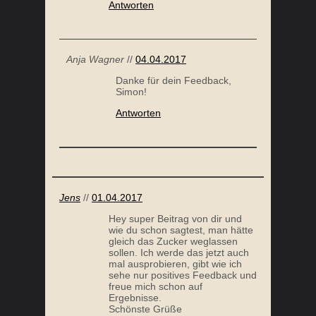
Antworten
D
KOHLENHYDRATARME ERNÄHRUNG: ALLES WAS
DU WISSEN MUSST
Anja Wagner
//
04.04.2017
Danke für dein Feedback,
Simon!
Antworten
DICK?
MEIN PALEO ERFOLG: ABNEHMEN UND
Jens
//
01.04.2017
BLUTDRUCK SENKEN
Hey super Beitrag von dir und
wie du schon sagtest, man hätte
gleich das Zucker weglassen
sollen. Ich werde das jetzt auch
mal ausprobieren, gibt wie ich
sehe nur positives Feedback und
freue mich schon auf
Ergebnisse.
Schönste Grüße