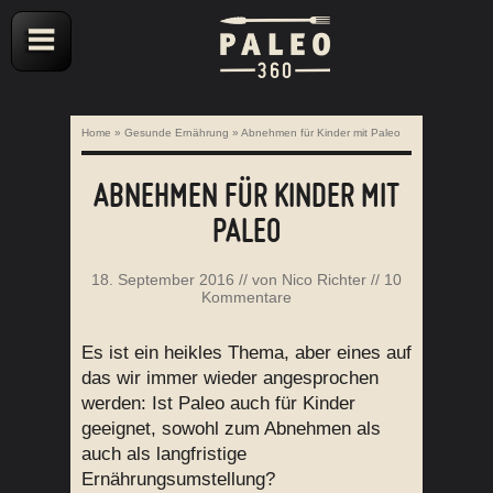
Home
»
Gesunde Ernährung
»
Abnehmen für Kinder mit Paleo
ABNEHMEN FÜR KINDER MIT
PALEO
18. September 2016
// von
Nico Richter
//
10
Kommentare
Es ist ein heikles Thema, aber eines auf
das wir immer wieder angesprochen
werden: Ist Paleo auch für Kinder
geeignet, sowohl zum Abnehmen als
auch als langfristige
Ernährungsumstellung?