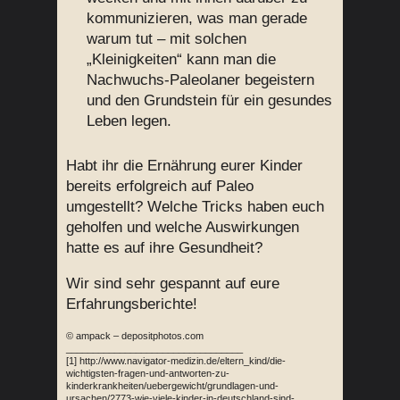
kommunizieren, was man gerade
warum tut – mit solchen
„Kleinigkeiten“ kann man die
Nachwuchs-Paleolaner begeistern
und den Grundstein für ein gesundes
Leben legen.
Habt ihr die Ernährung eurer Kinder
bereits erfolgreich auf Paleo
umgestellt? Welche Tricks haben euch
geholfen und welche Auswirkungen
hatte es auf ihre Gesundheit?
Wir sind sehr gespannt auf eure
Erfahrungsberichte!
© ampack – depositphotos.com
_________________________________
[1] http://www.navigator-medizin.de/eltern_kind/die-
wichtigsten-fragen-und-antworten-zu-
kinderkrankheiten/uebergewicht/grundlagen-und-
ursachen/2773-wie-viele-kinder-in-deutschland-sind-