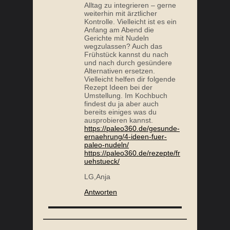
Alltag zu integrieren – gerne
weiterhin mit ärztlicher
Kontrolle. Vielleicht ist es ein
Anfang am Abend die
Gerichte mit Nudeln
wegzulassen? Auch das
Frühstück kannst du nach
und nach durch gesündere
Alternativen ersetzen.
Vielleicht helfen dir folgende
Rezept Ideen bei der
Umstellung. Im Kochbuch
findest du ja aber auch
bereits einiges was du
ausprobieren kannst.
https://paleo360.de/gesunde-
ernaehrung/4-ideen-fuer-
paleo-nudeln/
https://paleo360.de/rezepte/fr
uehstueck/
LG,Anja
Antworten