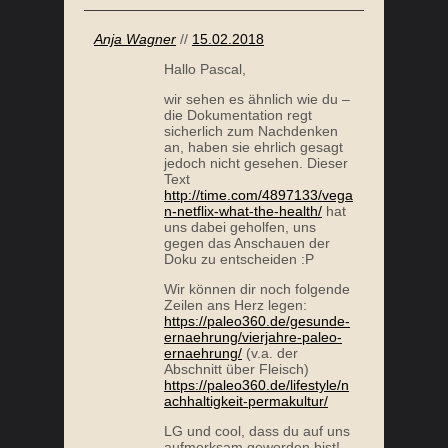
Anja Wagner
//
15.02.2018
Hallo Pascal,
wir sehen es ähnlich wie du –
die Dokumentation regt
sicherlich zum Nachdenken
an, haben sie ehrlich gesagt
jedoch nicht gesehen. Dieser
Text
http://time.com/4897133/vega
n-netflix-what-the-health/
hat
uns dabei geholfen, uns
gegen das Anschauen der
Doku zu entscheiden :P
Wir können dir noch folgende
Zeilen ans Herz legen:
https://paleo360.de/gesunde-
ernaehrung/vierjahre-paleo-
ernaehrung/
(v.a. der
Abschnitt über Fleisch)
https://paleo360.de/lifestyle/n
achhaltigkeit-permakultur/
LG und cool, dass du auf uns
aufmerksam geworden bist!