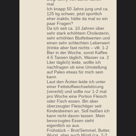
mal.
Ich knapp 50 Jahre jung und ca.
125 kg schwer, jetzt sportlich
eher inaktiv, hätte da mal so ein
paar Fragen?
Da ich seit ca. 10 Jahren über
sehr stark erhöhtem Cholesterin,
sehr erhöhten Blutfettwerten und
einen sehr schlechten Leberwert
(trinke aber fast nichts – vllt. 1-2
Bier in der Woche, sonst Kaffee
4-5 Tassen täglich, Wasser ca. 2
Liter täglich) leide, wollte ich
nachfragen ob eine Umstellung
auf Paleo etwas für mich sein
kann.
Laut den Ärzten leide ich unter
einer Fettstoffwechselstörung
(vererbt) und sollte nur 1-2 mal
pro Woche eine Portion Fleisch
oder Fisch essen. Bin aber
überzeugter Fleischtiger seit
Kindesbeinen an. Soll heißen ich
kann nicht davon lassen. Mein
bevorzugtes Essen sieht
eigentlich so aus.
Frühstück – Brot/Semmel, Butter,
Wurst, aber auch Müsli (ca. 2-3