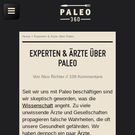
Home
»
Experten & Ärzte über Paleo
EXPERTEN & ÄRZTE ÜBER
PALEO
Von
Nico Richter
//
108 Kommentare
Seit wir uns mit Paleo beschäftigen sind
wir skeptisch geworden, was die
Wissenschaft
angeht. Zu viele
unwissende Ärzte und Gesellschaften
propagieren falsche Wahrheiten, die oft
unsere Gesundheit gefährden. Wir
haben dennoch ein paar
Ärzte
,