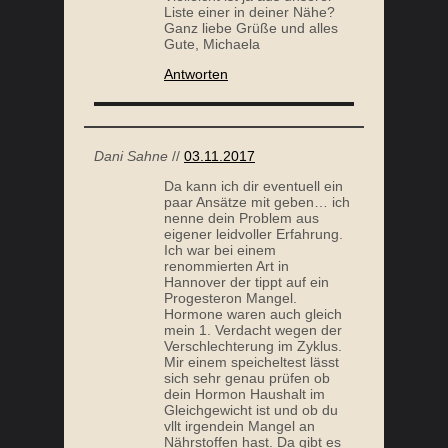
Liste einer in deiner Nähe?
Ganz liebe Grüße und alles
Gute, Michaela
Antworten
Dani Sahne
//
03.11.2017
Da kann ich dir eventuell ein
paar Ansätze mit geben… ich
nenne dein Problem aus
eigener leidvoller Erfahrung.
Ich war bei einem
renommierten Art in
Hannover der tippt auf ein
Progesteron Mangel.
Hormone waren auch gleich
mein 1. Verdacht wegen der
Verschlechterung im Zyklus.
Mir einem speicheltest lässt
sich sehr genau prüfen ob
dein Hormon Haushalt im
Gleichgewicht ist und ob du
vllt irgendein Mangel an
Nährstoffen hast. Da gibt es