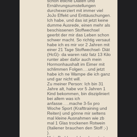
schon etliche Diäten und
Ernährungsumstellungen
durchexerziert mit immer viel
JoJo Effekt und Enttäuschungen.
Ich habe, und das ist jetzt keine
dumme Ausrede, einen mehr als
beschissenen Stoffwechsel
geerbt der mir das Leben schon
schwer macht. So richtig versaut
habe ich es mir vor 2 Jahren mit
einer 21 Tage Stoffwechsel- Diät
(HcG)- da waren ratz fatz 13 Kilo
runter aber dafür auch mein
Hormonhaushalt im Eimer mit
schlimmen Folgen….und jetzt
habe ich ne Wampe die ich ganz
und gar nicht will.
Zu meiner Person: Ich bin 31
Jahre alt, habe vor 5 Jahren 1
Kind bekommen, bin diszipliniert
bei allem was ich
anfasse…..mache 3-5x pro
Woche Sport (Krafttraining und
Reiten) und gönne mir seltens
mal kleine Ausnahmen wie zb
mal 1 Glas trockenen Rotwein
(Italiener brauchen den Stoff ;-)
).