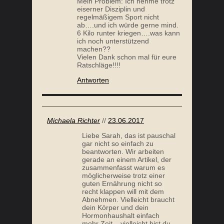
Mein Problem: Ich nehme trotz
eiserner Disziplin und
regelmäßigem Sport nicht
ab….und ich würde gerne mind.
6 Kilo runter kriegen….was kann
ich noch unterstützend
machen??
Vielen Dank schon mal für eure
Ratschläge!!!!
Antworten
Michaela Richter
//
23.06.2017
Liebe Sarah, das ist pauschal
gar nicht so einfach zu
beantworten. Wir arbeiten
gerade an einem Artikel, der
zusammenfasst warum es
möglicherweise trotz einer
guten Ernährung nicht so
recht klappen will mit dem
Abnehmen. Vielleicht braucht
dein Körper und dein
Hormonhaushalt einfach
mehr Zeit – vielleicht bist du