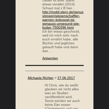
Leider ist euer Stand
etwas veraltet (2014)
Schaut mal z.B hier…
http://mobil.stern.de/genus
s/essen/wissenschaftler-
warnen–kokosoel-ist-
genauso-ungesund-wie-
butter-7500396.html
Ich bin etwas geschockt,
weil ich mich sehr nach
euch ernährt habe, alle
Bücher und jegliches
gekauft habe und dann
das…
Antworten
Michaela Richter
//
27.06.2017
Hi Chris, wie du weißt
glauben wir nicht alles
was an Studien
veröffentlicht wird.
Sonst würden wir auch
keine Eier essen
(Cholesterin) und uns