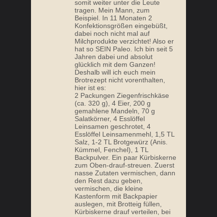
somit weiter unter die Leute
tragen. Mein Mann, zum
Beispiel. In 11 Monaten 2
Konfektionsgrößen eingebüßt,
dabei noch nicht mal auf
Milchprodukte verzichtet! Also er
hat so SEIN Paleo. Ich bin seit 5
Jahren dabei und absolut
glücklich mit dem Ganzen!
Deshalb will ich euch mein
Brotrezept nicht vorenthalten,
hier ist es:
2 Packungen Ziegenfrischkäse
(ca. 320 g), 4 Eier, 200 g
gemahlene Mandeln, 70 g
Salatkörner, 4 Esslöffel
Leinsamen geschrotet, 4
Esslöffel Leinsamenmehl, 1,5 TL
Salz, 1-2 TL Brotgewürz (Anis.
Kümmel, Fenchel), 1 TL
Backpulver. Ein paar Kürbiskerne
zum Oben-drauf-streuen. Zuerst
nasse Zutaten vermischen, dann
den Rest dazu geben,
vermischen, die kleine
Kastenform mit Backpapier
auslegen, mit Brotteig füllen,
Kürbiskerne drauf verteilen, bei