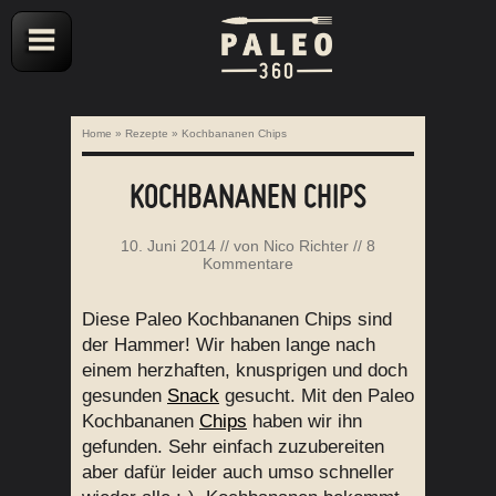
Home
»
Rezepte
»
Kochbananen Chips
KOCHBANANEN CHIPS
10. Juni 2014
// von
Nico Richter
//
8
Kommentare
Diese Paleo Kochbananen Chips sind
der Hammer! Wir haben lange nach
einem herzhaften, knusprigen und doch
gesunden
Snack
gesucht. Mit den Paleo
Kochbananen
Chips
haben wir ihn
gefunden. Sehr einfach zuzubereiten
aber dafür leider auch umso schneller