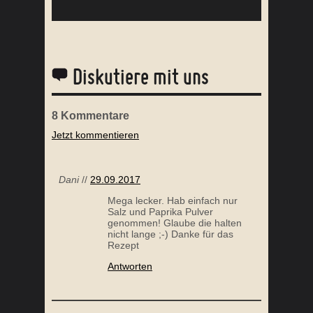
Diskutiere mit uns
8
Kommentare
Jetzt kommentieren
CHENSCHENKEL
GEBACKENER KÜRBIS MIT BIRNE
Dani
//
29.09.2017
Mega lecker. Hab einfach nur
Salz und Paprika Pulver
genommen! Glaube die halten
nicht lange ;-) Danke für das
Rezept
Antworten