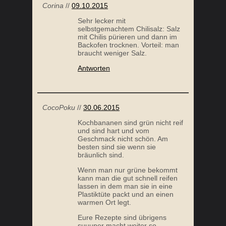
ME BRÛLÉE
KAROTTENPUDDING
Corina
//
09.10.2015
Sehr lecker mit
selbstgemachtem Chilisalz: Salz
mit Chilis pürieren und dann im
Backofen trocknen. Vorteil: man
braucht weniger Salz.
Antworten
CocoPoku
//
30.06.2015
Kochbananen sind grün nicht reif
T SUPPE
GRÜNER SMOOTHIE
und sind hart und vom
Geschmack nicht schön. Am
besten sind sie wenn sie
bräunlich sind.
Wenn man nur grüne bekommt
kann man die gut schnell reifen
lassen in dem man sie in eine
Plastiktüte packt und an einen
warmen Ort legt.
Eure Rezepte sind übrigens
suuuper macht weiter so.