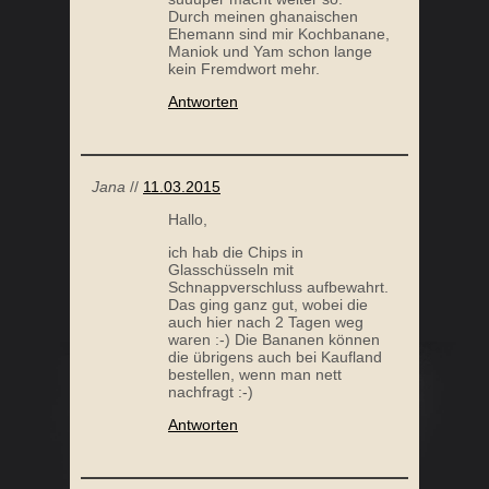
Durch meinen ghanaischen
Ehemann sind mir Kochbanane,
E LIMONADE
ZWIEBELSUPPE
Maniok und Yam schon lange
kein Fremdwort mehr.
Antworten
Jana
//
11.03.2015
Hallo,
ich hab die Chips in
Glasschüsseln mit
Schnappverschluss aufbewahrt.
Das ging ganz gut, wobei die
auch hier nach 2 Tagen weg
waren :-) Die Bananen können
die übrigens auch bei Kaufland
bestellen, wenn man nett
nachfragt :-)
Antworten