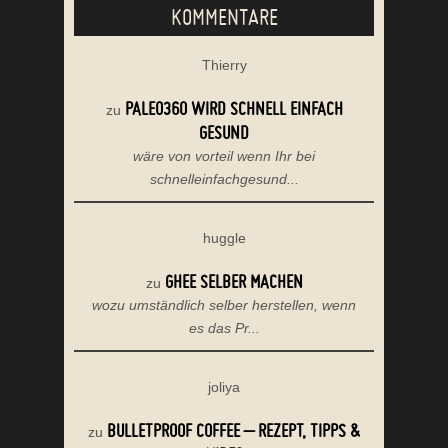
KOMMENTARE
Thierry
PALEO360 WIRD SCHNELL EINFACH
zu
GESUND
wäre von vorteil wenn Ihr bei
schnelleinfachgesund...
huggle
GHEE SELBER MACHEN
zu
wozu umständlich selber herstellen, wenn
es das Pr...
joliya
BULLETPROOF COFFEE – REZEPT, TIPPS &
zu