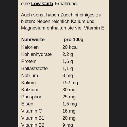
eine
Low-Carb
-Ernährung.
Auch sonst haben Zucchini einiges zu
bieten: Neben reichlich Kalium und
Magnesium enthalten sie viel Vitamin E.
Nährwerte
pro 100g
Kalorien
20 kcal
Kohlenhydrate
2,2 g
Protein
1,6 g
Ballaststoffe
1,1 g
Natrium
3 mg
Kalium
152 mg
Kalzium
30 mg
Phosphor
25 mg
Eisen
1,5 mg
Vitamin C
16 mg
Vitamin B1
20 mg
Vitamin B2
9 mg