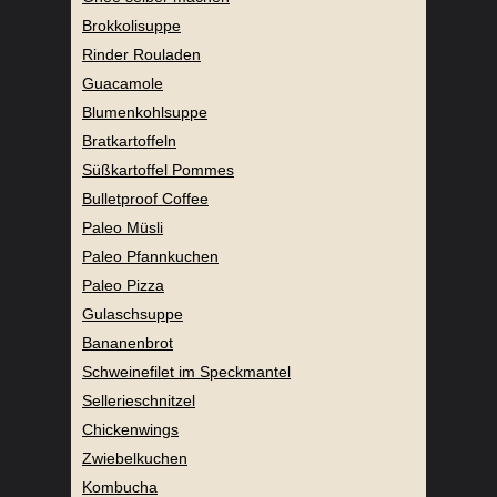
Brokkolisuppe
Rinder Rouladen
Guacamole
Blumenkohlsuppe
Bratkartoffeln
Süßkartoffel Pommes
Bulletproof Coffee
Paleo Müsli
Paleo Pfannkuchen
Paleo Pizza
Gulaschsuppe
Bananenbrot
Schweinefilet im Speckmantel
Sellerieschnitzel
Chickenwings
Zwiebelkuchen
Kombucha