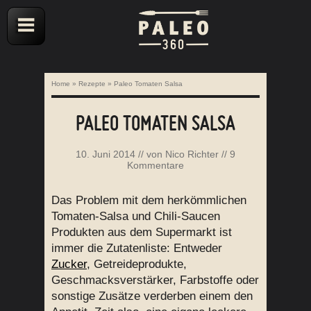
Home
»
Rezepte
»
Paleo Tomaten Salsa
PALEO TOMATEN SALSA
10. Juni 2014
// von
Nico Richter
//
9
Kommentare
Das Problem mit dem herkömmlichen
Tomaten-Salsa und Chili-Saucen
Produkten aus dem Supermarkt ist
immer die Zutatenliste: Entweder
Zucker
, Getreideprodukte,
Geschmacksverstärker, Farbstoffe oder
sonstige Zusätze verderben einem den