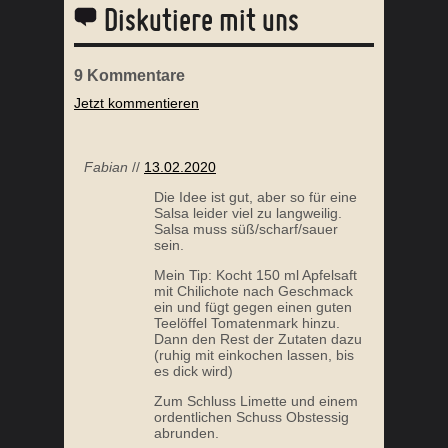
Diskutiere mit uns
9
Kommentare
Jetzt kommentieren
ORANGEN HÄHNCHEN BOWL
OFE
Fabian
//
13.02.2020
Die Idee ist gut, aber so für eine
Salsa leider viel zu langweilig.
Salsa muss süß/scharf/sauer
sein.
Mein Tip: Kocht 150 ml Apfelsaft
mit Chilichote nach Geschmack
ein und fügt gegen einen guten
Teelöffel Tomatenmark hinzu.
Dann den Rest der Zutaten dazu
(ruhig mit einkochen lassen, bis
SOMMERSALAT MIT KAFFEEVINAIGRETTE
es dick wird)
Zum Schluss Limette und einem
ordentlichen Schuss Obstessig
abrunden.