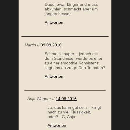
Dauer zwar länger und muss
abkühlen, schmeckt aber um
längen besser.
Antworten
Martin
//
09.08.2016
SÜSSKARTOFFELPÜREE MIT MACADAMIAS
Schmeckt super – jedoch mit
dem Standmixer wurde es eher
zu einer smoothie Konsistenz.
liegt das an zu großen Tomaten?
Antworten
Anja Wagner
//
14.08.2016
Ja, das kann gut sein – klingt
nach zu viel Flüssigkeit,
GEBACKENER KÜRBIS
oder? LG, Anja
Antworten