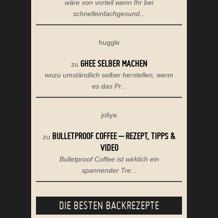
wäre von vorteil wenn Ihr bei
schnelleinfachgesund...
huggle
GHEE SELBER MACHEN
zu
wozu umständlich selber herstellen, wenn
es das Pr...
joliya
BULLETPROOF COFFEE – REZEPT, TIPPS &
zu
VIDEO
Bulletproof Coffee ist wirklich ein
spannender Tre...
DIE BESTEN BACKREZEPTE