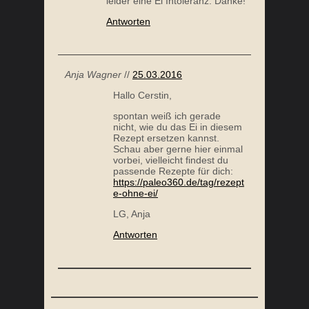
leider eine Ei Intoleranz. Danke!
Antworten
HEIDESAND
Anja Wagner
//
25.03.2016
Hallo Cerstin,
spontan weiß ich gerade
nicht, wie du das Ei in diesem
Rezept ersetzen kannst.
Schau aber gerne hier einmal
vorbei, vielleicht findest du
passende Rezepte für dich:
https://paleo360.de/tag/rezept
e-ohne-ei/
LG, Anja
Antworten