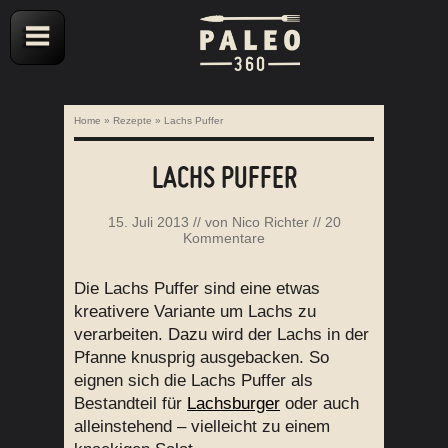
Home
»
Rezepte
»
Lachs Puffer
LACHS PUFFER
15. Juli 2013
// von
Nico Richter
//
20
Kommentare
Die Lachs Puffer sind eine etwas
kreativere Variante um Lachs zu
verarbeiten. Dazu wird der Lachs in der
Pfanne knusprig ausgebacken. So
eignen sich die Lachs Puffer als
Bestandteil für
Lachsburger
oder auch
alleinstehend – vielleicht zu einem