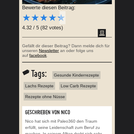
Bewerte diesen Beitrag:
★
★
★
★
★
4.32
/
5
(
82
votes)
Gefällt dir dieser Beitrag? Dann melde dich für
unseren
Newsletter
an oder folge uns
auf
facebook
.
Tags:
Gesunde Kinderrezepte
Lachs Rezepte
Low Carb Rezepte
Rezepte ohne Nüsse
GESCHRIEBEN VON NICO
Nico hat sich mit Paleo360 den Traum
erfüllt, seine Leidenschaft zum Beruf zu
machen. In seinem Alltag dreht sich sehr