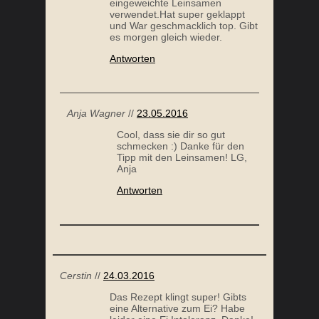
eingeweichte Leinsamen
verwendet.Hat super geklappt
SCHOKODATTELN
und War geschmacklich top. Gibt
es morgen gleich wieder.
Antworten
Anja Wagner
//
23.05.2016
Cool, dass sie dir so gut
schmecken :) Danke für den
Tipp mit den Leinsamen! LG,
Anja
Antworten
GEBRANNTE MANDELN SELBER MACHEN
Cerstin
//
24.03.2016
Das Rezept klingt super! Gibts
eine Alternative zum Ei? Habe