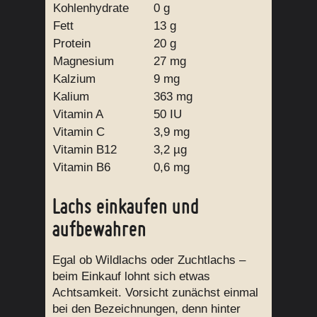
Kohlenhydrate
0 g
Fett
13 g
Protein
20 g
Magnesium
27 mg
Kalzium
9 mg
Kalium
363 mg
Vitamin A
50 IU
Vitamin C
3,9 mg
Vitamin B12
3,2 µg
Vitamin B6
0,6 mg
Lachs einkaufen und
aufbewahren
Egal ob Wildlachs oder Zuchtlachs –
beim Einkauf lohnt sich etwas
Achtsamkeit. Vorsicht zunächst einmal
bei den Bezeichnungen, denn hinter