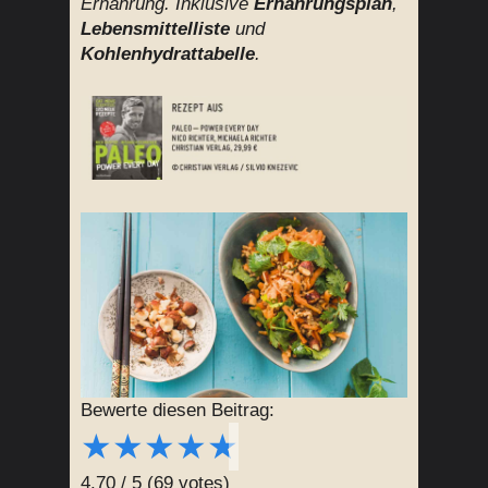
Ernährung. Inklusive
Ernährungsplan
,
Lebensmittelliste
und
Kohlenhydrattabelle
.
Bewerte diesen Beitrag:
★
★
★
★
★
4.70
/
5
(
69
votes)