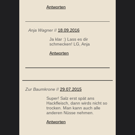
Antworten
HERZHAFTE SÜSSKARTOFFEL WAFFELN
Anja Wagner
//
18.09.2016
Ja klar :) Lass es dir
schmecken! LG, Anja
Antworten
Zur Baumkrone
//
29.07.2015
ZIMTIGES HÄHNCHEN CURRY
Super! Salz erst spät ans
Hackfleisch, dann wirds nicht so
trocken. Man kann auch alle
anderen Nüsse nehmen.
Antworten
FRIS