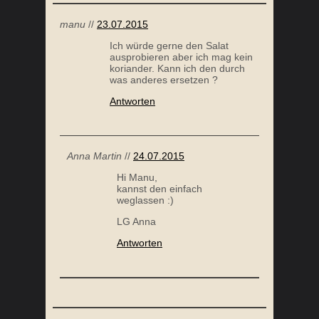
manu
//
23.07.2015
Ich würde gerne den Salat
ausprobieren aber ich mag kein
koriander. Kann ich den durch
was anderes ersetzen ?
MEDITERRANER GEMÜSEAUFLAUF
Antworten
Anna Martin
//
24.07.2015
Hi Manu,
kannst den einfach
weglassen :)
LG Anna
Antworten