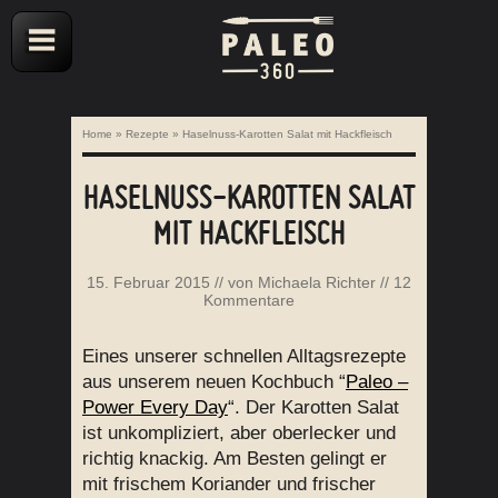
Home
»
Rezepte
»
Haselnuss-Karotten Salat mit Hackfleisch
HASELNUSS-KAROTTEN SALAT
MIT HACKFLEISCH
15. Februar 2015
// von
Michaela Richter
//
12
Kommentare
Eines unserer schnellen Alltagsrezepte
aus unserem neuen Kochbuch “
Paleo –
Power Every Day
“. Der Karotten Salat
ist unkompliziert, aber oberlecker und
richtig knackig. Am Besten gelingt er
mit frischem Koriander und frischer