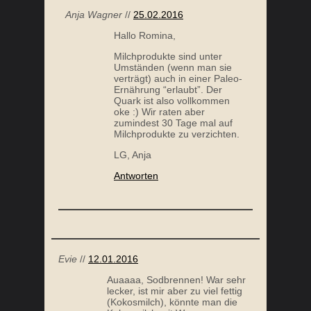
Anja Wagner
//
25.02.2016
Hallo Romina,
Milchprodukte sind unter
Umständen (wenn man sie
verträgt) auch in einer Paleo-
Ernährung “erlaubt”. Der
Quark ist also vollkommen
oke :) Wir raten aber
zumindest 30 Tage mal auf
Milchprodukte zu verzichten.
LG, Anja
Antworten
Evie
//
12.01.2016
Auaaaa, Sodbrennen! War sehr
lecker, ist mir aber zu viel fettig
(Kokosmilch), könnte man die