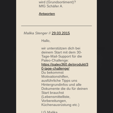
wird (Grundsortiment)?
MfG Schäfer A.
Antworten
Malika Stenger
//
29.03.2015
Hallo,
wir unterstützen dich bei
deinem Start mit dem 30-
Tage-Mail-Support für die
Paleo-Challenge:
https://paleo360.de/produkt/3
0-tage-challenge/
Du bekommst
Motivationshilfen,
ausführliche Tipps uns
Hintergrundinfos und alle
Dokumente die du für deinen
Start brauchst
(Lebensmittelliste,
Vorbereitungen,
Küchenausrüstung etc.)
LG Malika