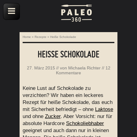
Home
»
Rezepte
»
Heiße Schokolade
HEISSE SCHOKOLADE
27. März 2015
// von
Michaela Richter
//
12
Kommentare
Keine Lust auf Schokolade zu
verzichten? Wir haben ein leckeres
Rezept für heiße Schokolade, das euch
mit Sicherheit befriedigt – ohne
Laktose
und ohne
Zucker
. Aber Vorsicht: nur für
absolute Hardcore
Schokoliebhaber
geeignet und auch dann nur in kleinen