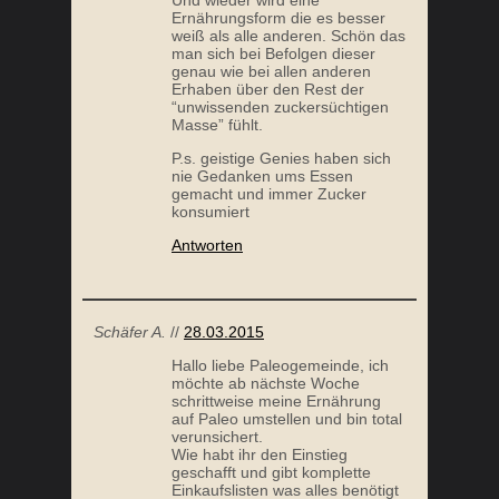
Und wieder wird eine
Ernährungsform die es besser
weiß als alle anderen. Schön das
man sich bei Befolgen dieser
genau wie bei allen anderen
Erhaben über den Rest der
“unwissenden zuckersüchtigen
Masse” fühlt.
P.s. geistige Genies haben sich
nie Gedanken ums Essen
gemacht und immer Zucker
konsumiert
Antworten
Schäfer A.
//
28.03.2015
Hallo liebe Paleogemeinde, ich
möchte ab nächste Woche
schrittweise meine Ernährung
auf Paleo umstellen und bin total
verunsichert.
Wie habt ihr den Einstieg
geschafft und gibt komplette
Einkaufslisten was alles benötigt