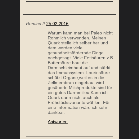
DE LIMONADE
ZITRONIGE HÄHNCHENSCHENKEL MIT FENC
Romina
//
25.02.2016
Warum kann man bei Paleo nicht
Rohmilch verwenden. Meinen
Quark stelle ich selber her und
dem werden viele
gesundheitsfördernde Dinge
nachgesagt. Viele Fettsäuren z.B
Buttersäure baut die
Darmschleimhaut auf und stärkt
das Immunsystem. Laurinsäure
schützt Organe,weil es in die
Zellmembran eingebaut wird.
gesäuerte Milchprodukte sind für
ein gutes Darmmilieu Kann ich
Ouark dann nicht auch als
Frühstücksvariante wählen. Für
eine Information wäre ich sehr
dankbar.
Antworten