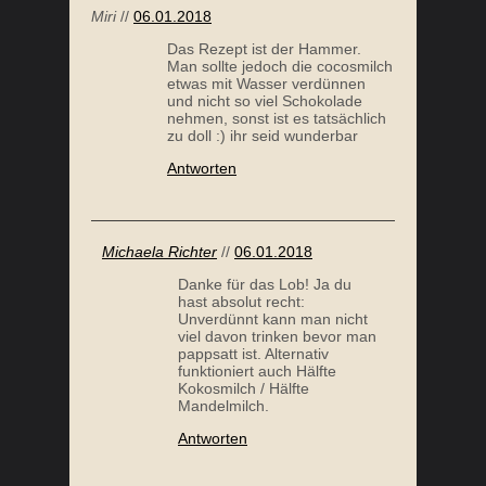
ROTTEN SALAT
SPINATSUPPE MIT FENCHEL
Miri
//
06.01.2018
Das Rezept ist der Hammer.
Man sollte jedoch die cocosmilch
etwas mit Wasser verdünnen
und nicht so viel Schokolade
nehmen, sonst ist es tatsächlich
zu doll :) ihr seid wunderbar
Antworten
Michaela Richter
//
06.01.2018
LUMEN MUS
KOKOS-MINZ SALAT
Danke für das Lob! Ja du
hast absolut recht:
Unverdünnt kann man nicht
viel davon trinken bevor man
pappsatt ist. Alternativ
funktioniert auch Hälfte
Kokosmilch / Hälfte
Mandelmilch.
Antworten