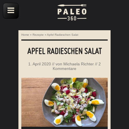
Home
»
Rezepte
»
Apfel Radieschen Salat
APFEL RADIESCHEN SALAT
1. April 2020
// von
Michaela Richter
//
2
Kommentare