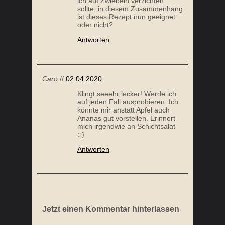
ich auf Zwiebeln verzichten
sollte, in diesem Zusammenhang
ist dieses Rezept nun geeignet
oder nicht?
Antworten
MARINIERTE HÄHNCHENBRUST VOM GRILL
Caro
//
02.04.2020
Klingt seeehr lecker! Werde ich
auf jeden Fall ausprobieren. Ich
könnte mir anstatt Apfel auch
Ananas gut vorstellen. Erinnert
mich irgendwie an Schichtsalat
:-)
Antworten
APFEL BURGER
Jetzt einen Kommentar hinterlassen