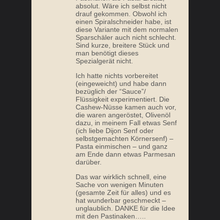
absolut. Wäre ich selbst nicht
drauf gekommen. Obwohl ich
einen Spiralschneider habe, ist
diese Variante mit dem normalen
Sparschäler auch nicht schlecht.
Sind kurze, breitere Stück und
man benötigt dieses
Spezialgerät nicht.
Ich hatte nichts vorbereitet
(eingeweicht) und habe dann
KOHLRABISALAT MIT APFEL
bezüglich der “Sauce”/
Flüssigkeit experimentiert. Die
Cashew-Nüsse kamen auch vor,
die waren angeröstet, Olivenöl
dazu, in meinem Fall etwas Senf
(ich liebe Dijon Senf oder
selbstgemachten Körnersenf) –
Pasta einmischen – und ganz
am Ende dann etwas Parmesan
darüber.
Das war wirklich schnell, eine
Sache von wenigen Minuten
(gesamte Zeit für alles) und es
hat wunderbar geschmeckt –
PALEO WAFFELN MIT KAKAO
unglaublich. DANKE für die Idee
mit den Pastinaken…..