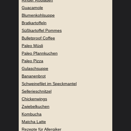
Guacamole
Blumenkohlsuppe
Bratkartoffeln
Süßkartoffel Pommes
Bulletproof Coffee
Paleo Müsli
Paleo Pfannkuchen
Paleo Pizza
Gulaschsuppe
Bananenbrot
Schweinefilet im Speckmantel
Sellerieschnitzel
Chickenwings
Zwiebelkuchen
Kombucha
Matcha Latte
Rezepte für Allergiker