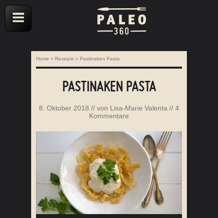
Home
»
Rezepte
»
Pastinaken Pasta
PASTINAKEN PASTA
8. Oktober 2018
// von
Lisa-Marie Valenta
//
4
Kommentare