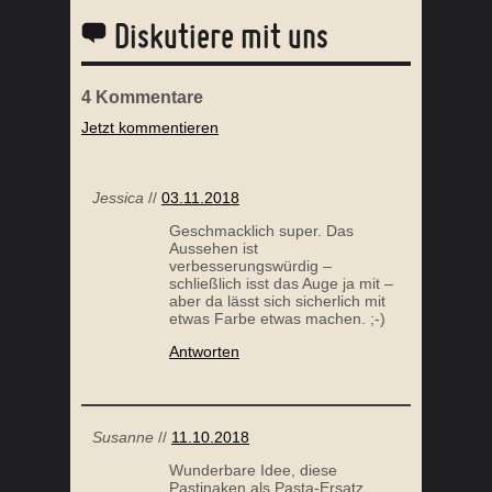
Diskutiere mit uns
4
Kommentare
Jetzt kommentieren
FRUCHTIGE PALEO GUMMIBÄREN
S
Jessica
//
03.11.2018
Geschmacklich super. Das
Aussehen ist
verbesserungswürdig –
schließlich isst das Auge ja mit –
aber da lässt sich sicherlich mit
etwas Farbe etwas machen. ;-)
Antworten
MANDEL BISCOTTI
Susanne
//
11.10.2018
Wunderbare Idee, diese
Pastinaken als Pasta-Ersatz,