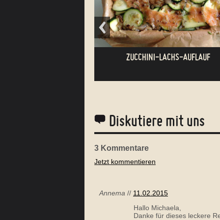
ZUCCHINI-LACHS-AUFLAUF
Diskutiere mit uns
3
Kommentare
Jetzt kommentieren
SCHWARZWURZEL GEMÜSE
Annema
//
11.02.2015
Hallo Michaela,
Danke für dieses leckere R