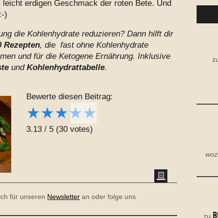
leicht erdigen Geschmack der roten Bete. Und
:-)
ng die Kohlenhydrate reduzieren? Dann hilft dir
 Rezepten
, die fast ohne Kohlenhydrate
n und für die Ketogene Ernährung. Inklusive
z
ste
und
Kohlenhydrattabelle
.
Bewerte diesen Beitrag:
★
★
★
★
★
3.13
/
5
(
30
votes)
woz
dich für unseren
Newsletter
an oder folge uns
B
zu