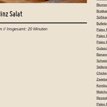
Blume
Bratkar
inz Salat
Süßkar
Bullet
n //
Insgesamt:
20 Minuten
Paleo 
Paleo 
Paleo 
Gulas
Banan
Schwei
Selleri
Chicke
Zwiebe
Kombu
Matcha
Rezepte
Paleo 