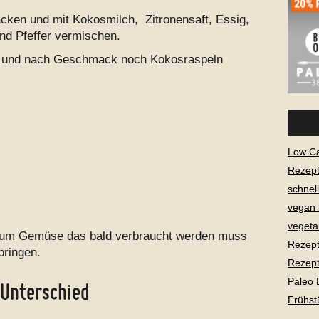
acken und mit Kokosmilch, Zitronensaft, Essig,
nd Pfeffer vermischen.
n und nach Geschmack noch Kokosraspeln
Low C
Rezept
schnel
vegan
vegeta
t, um Gemüse das bald verbraucht werden muss
Rezept
bringen.
Rezept
Paleo 
 Unterschied
Frühst