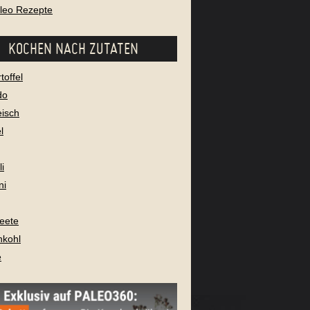
aleo Rezepte
KOCHEN NACH ZUTATEN
toffel
do
eisch
l
i
ni
eete
nkohl
e