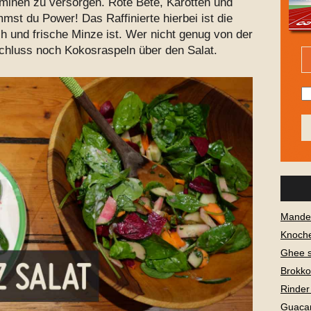
aminen zu versorgen. Rote Bete, Karotten und
st du Power! Das Raffinierte hierbei ist die
 und frische Minze ist. Wer nicht genug von der
hluss noch Kokosraspeln über den Salat.
Mandel
Knoch
Ghee 
Brokko
Rinder
Guaca