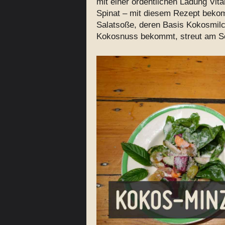
mit einer ordentlichen Ladung Vit
Spinat – mit diesem Rezept bekomm
Salatsoße, deren Basis Kokosmilch
Kokosnuss bekommt, streut am Sc