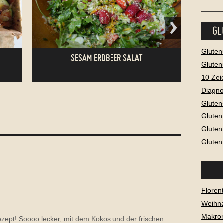
GL
Gluten
SESAM ERDBEER SALAT
Gluten
10 Zei
Diagno
Gluten
Gluten
Gluten
Gluten
KOKOS CHIA PUDDING
Florent
Weihna
Makro
ezept! Soooo lecker, mit dem Kokos und der frischen