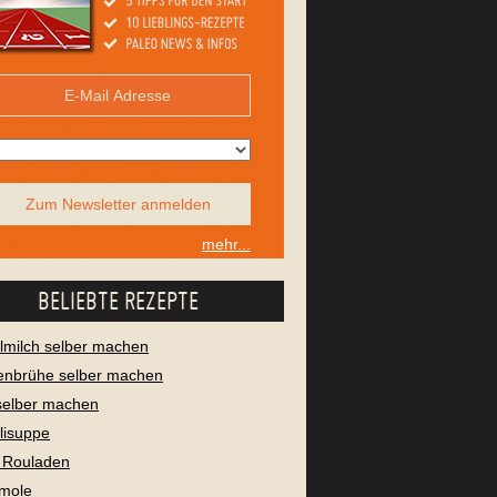
Zum Newsletter anmelden
mehr...
BELIEBTE REZEPTE
milch selber machen
enbrühe selber machen
selber machen
lisuppe
 Rouladen
mole