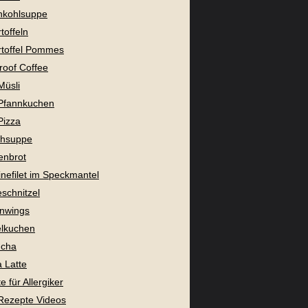
nkohlsuppe
toffeln
toffel Pommes
proof Coffee
Müsli
Pfannkuchen
Pizza
chsuppe
enbrot
nefilet im Speckmantel
eschnitzel
nwings
lkuchen
cha
 Latte
 für Allergiker
Rezepte Videos