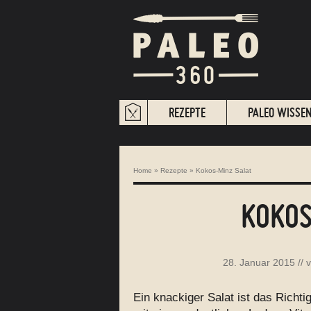
REZEPTE
PALEO WISSE
Home
»
Rezepte
»
Kokos-Minz Salat
KOKOS
28. Januar 2015
// 
Ein knackiger Salat ist das Richt