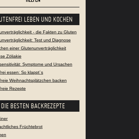
UTENFREI LEBEN UND KOCHEN
unverträglichkeit - die Fakten zu Gluten
unverträglichkeit: Test und Diagnose
chen einer Glutenunverträglichkeit
se Zöliakie
sensitivität: Symptome und Ursachen
frei essen: So klappt`s
freie Weihnachtsplätzchen backen
freie Rezepte
DIE BESTEN BACKREZEPTE
iner
chtliches Früchtebrot
nen