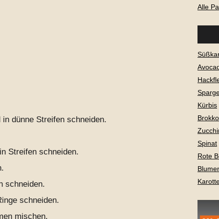
Alle P
Süßkar
Avoca
Hackfl
Sparge
Kürbis
Brokkol
d in dünne Streifen schneiden.
Zucchi
Spinat
n Streifen schneiden.
Rote B
.
Blume
Karott
en schneiden.
Ringe schneiden.
mmen mischen.