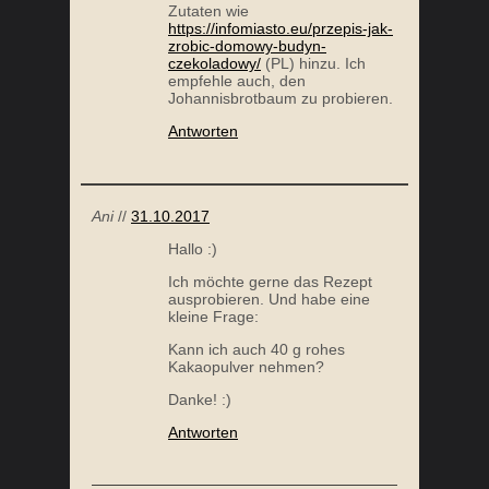
Zutaten wie
https://infomiasto.eu/przepis-jak-
zrobic-domowy-budyn-
czekoladowy/
(PL) hinzu. Ich
empfehle auch, den
Johannisbrotbaum zu probieren.
BLUMENKOHL RISOTTO MIT PILZEN UND
Antworten
ZUCCHINI
Ani
//
31.10.2017
Hallo :)
Ich möchte gerne das Rezept
ausprobieren. Und habe eine
kleine Frage:
Kann ich auch 40 g rohes
Kakaopulver nehmen?
ROSENKOHLSUPPE
Danke! :)
Antworten