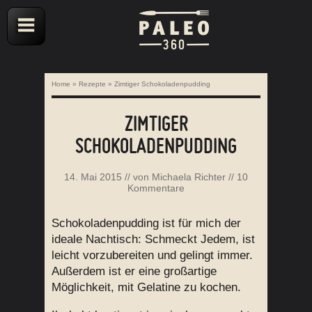
Home
»
Rezepte
»
Zimtiger Schokoladenpudding
ZIMTIGER
SCHOKOLADENPUDDING
14. Mai 2015
// von
Michaela Richter
//
10
Kommentare
Schokoladenpudding ist für mich der
ideale Nachtisch: Schmeckt Jedem, ist
leicht vorzubereiten und gelingt immer.
Außerdem ist er eine großartige
Möglichkeit, mit Gelatine zu kochen.