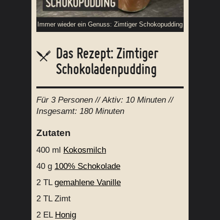
Immer wieder ein Genuss: Zimtiger Schokopudding
Das Rezept: Zimtiger
Schokoladenpudding
Für
3 Personen
// Aktiv:
10 Minuten //
Insgesamt:
180 Minuten
Zutaten
400 ml
Kokosmilch
40 g
100% Schokolade
2 TL
gemahlene Vanille
2 TL
Zimt
2 EL
Honig