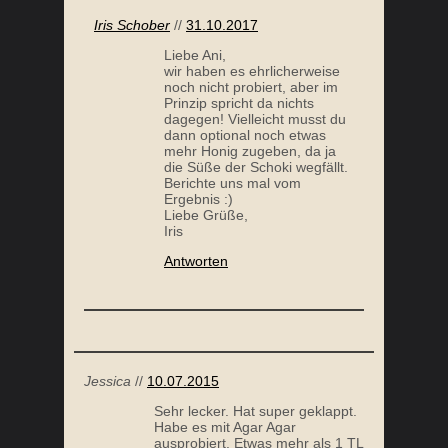
Iris Schober
//
31.10.2017
Liebe Ani,
wir haben es ehrlicherweise
noch nicht probiert, aber im
Prinzip spricht da nichts
dagegen! Vielleicht musst du
WILDKRÄUTERSALAT
dann optional noch etwas
mehr Honig zugeben, da ja
die Süße der Schoki wegfällt.
Berichte uns mal vom
Ergebnis :)
Liebe Grüße,
Iris
Antworten
Jessica
//
10.07.2015
Sehr lecker. Hat super geklappt.
Habe es mit Agar Agar
ausprobiert. Etwas mehr als 1 TL