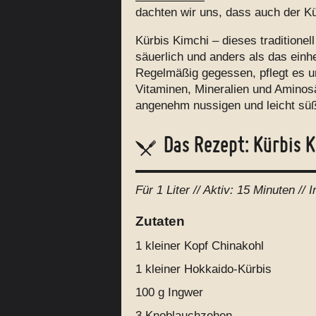
dachten wir uns, dass auch der Kü
Kürbis Kimchi – dieses traditione
säuerlich und anders als das einh
Regelmäßig gegessen, pflegt es 
Vitaminen, Mineralien und Aminos
angenehm nussigen und leicht sü
Das Rezept: Kürbis 
Für
1 Liter
// Aktiv:
15 Minuten //
I
Zutaten
1
kleiner Kopf Chinakohl
1
kleiner Hokkaido-Kürbis
100 g
Ingwer
3
Knoblauchzehen