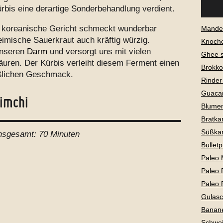
rbis eine derartige Sonderbehandlung verdient.
ll koreanische Gericht schmeckt wunderbar
Mandel
eimische Sauerkraut auch kräftig würzig.
Knoch
unseren
Darm
und versorgt uns mit vielen
Ghee 
äuren. Der Kürbis verleiht diesem Ferment einen
Brokko
ßlichen Geschmack.
Rinder
Guaca
Kimchi
Blume
Bratkar
Süßkar
nsgesamt:
70 Minuten
Bullet
Paleo 
Paleo 
Paleo 
Gulas
Banan
Schwei