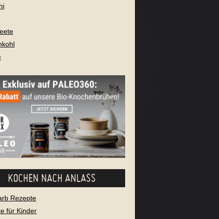
ni
eete
nkohl
e
KOCHEN NACH ANLASS
arb Rezepte
e für Kinder