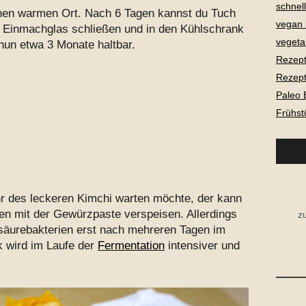
schnel
inen warmen Ort. Nach 6 Tagen kannst du Tuch
vegan
 Einmachglas schließen und in den Kühlschrank
vegeta
 nun etwa 3 Monate haltbar.
Rezept
Rezept
Paleo 
Frühst
hr des leckeren Kimchi warten möchte, der kann
en mit der Gewürzpaste verspeisen. Allerdings
z
hsäurebakterien erst nach mehreren Tagen im
wird im Laufe der
Fermentation
intensiver und