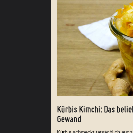
Kürbis Kimchi: Das bel
Gewand
Kürbis
schmeckt tatsächlich auch f