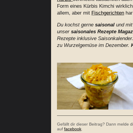
Form eines Kürbis Kimchi wirklich 
allem, aber mit
Fischgerichten
har
Du kochst gerne
saisonal
und mi
unser
saisonales Rezepte Magaz
Rezepte inklusive Saisonkalender.
zu Wurzelgemüse im Dezember.
Gefällt dir dieser Beitrag? Dann melde 
auf
facebook
.