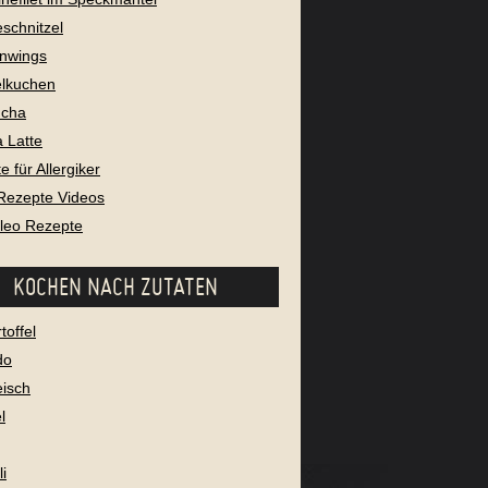
eschnitzel
nwings
lkuchen
cha
 Latte
 für Allergiker
Rezepte Videos
aleo Rezepte
KOCHEN NACH ZUTATEN
toffel
do
eisch
l
i