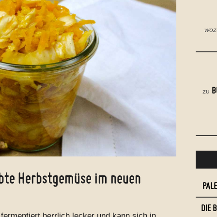
woz
B
zu
iebte Herbstgemüse im neuen
PAL
DIE 
ermentiert herrlich lecker und kann sich in