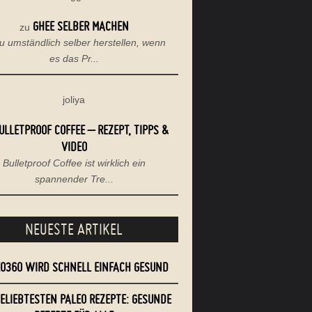
GHEE SELBER MACHEN
zu
u umständlich selber herstellen, wenn
es das Pr...
joliya
ULLETPROOF COFFEE – REZEPT, TIPPS &
VIDEO
Bulletproof Coffee ist wirklich ein
spannender Tre...
NEUESTE ARTIKEL
EO360 WIRD SCHNELL EINFACH GESUND
BELIEBTESTEN PALEO REZEPTE: GESUNDE