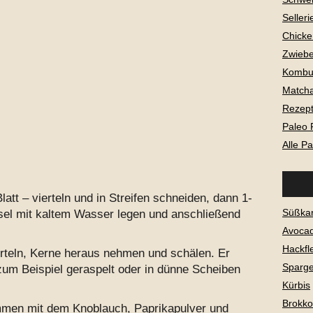
Selleri
Chicke
Zwiebe
Kombu
Matcha
Rezepte
Paleo 
Alle P
latt – vierteln und in Streifen schneiden, dann 1-
Süßkar
sel mit kaltem Wasser legen und anschließend
Avoca
Hackfl
teln, Kerne heraus nehmen und schälen. Er
Sparge
m Beispiel geraspelt oder in dünne Scheiben
Kürbis
Brokkol
men mit dem Knoblauch, Paprikapulver und