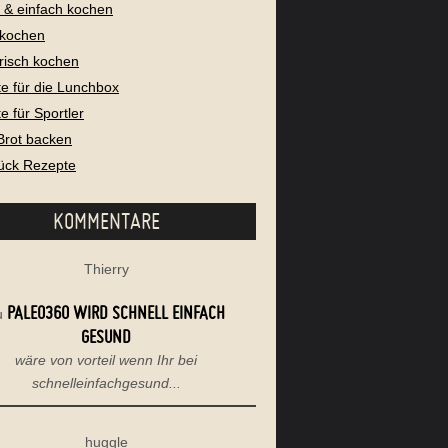
l & einfach kochen
 kochen
risch kochen
e für die Lunchbox
e für Sportler
Brot backen
ück Rezepte
KOMMENTARE
Thierry
PALEO360 WIRD SCHNELL EINFACH
u
GESUND
wäre von vorteil wenn Ihr bei
schnelleinfachgesund...
huggle