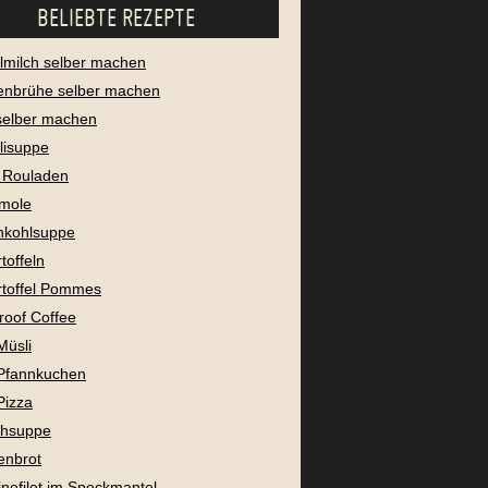
BELIEBTE REZEPTE
milch selber machen
enbrühe selber machen
selber machen
lisuppe
 Rouladen
mole
nkohlsuppe
toffeln
toffel Pommes
proof Coffee
Müsli
Pfannkuchen
Pizza
chsuppe
enbrot
nefilet im Speckmantel