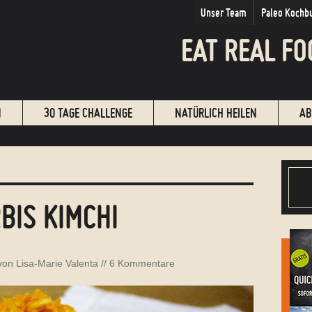
Unser Team
Paleo Kochb
EAT REAL FO
N
30 TAGE CHALLENGE
NATÜRLICH HEILEN
AB
BIS KIMCHI
 von
Lisa-Marie Valenta
//
6 Kommentare