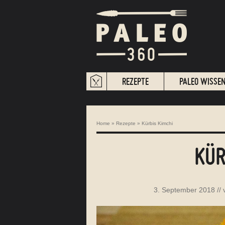
REZEPTE
PALEO WISSE
Home
»
Rezepte
»
Kürbis Kimchi
KÜR
3. September 2018
//