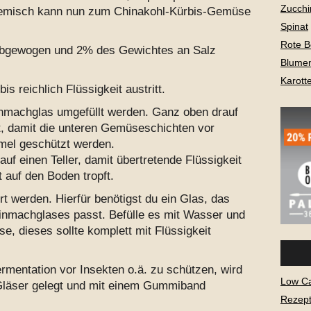
Zucchi
gemisch kann nun zum Chinakohl-Kürbis-Gemüse
Spinat
Rote B
abgewogen und 2% des Gewichtes an Salz
Blume
Karott
 reichlich Flüssigkeit austritt.
inmachglas umgefüllt werden. Ganz oben drauf
gt, damit die unteren Gemüseschichten vor
mel geschützt werden.
uf einen Teller, damit übertretende Flüssigkeit
 auf den Boden tropft.
werden. Hierfür benötigst du ein Glas, das
Einmachglases passt. Befülle es mit Wasser und
e, dieses sollte komplett mit Flüssigkeit
mentation vor Insekten o.ä. zu schützen, wird
Low C
Gläser gelegt und mit einem Gummiband
Rezept