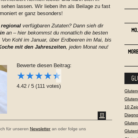
sehen lassen. Wir lieben ihn als Beilage zu fast
moniert er ganz besonders!
t
regional
verfügbaren Zutaten? Dann sieh dir
MOJ
in
an – hier bekommst du monatlich die besten
 Von Kohl im Januar, über Erdbeeren im Mai, bis
Koche mit den Jahreszeiten
, jeden Monat neu!
MORB
Bewerte diesen Beitrag:
★
★
★
★
★
GL
4.42
/
5
(
111
votes)
Gluten
Gluten
10 Zei
Diagno
Gluten
dich für unseren
Newsletter
an oder folge uns
Gluten