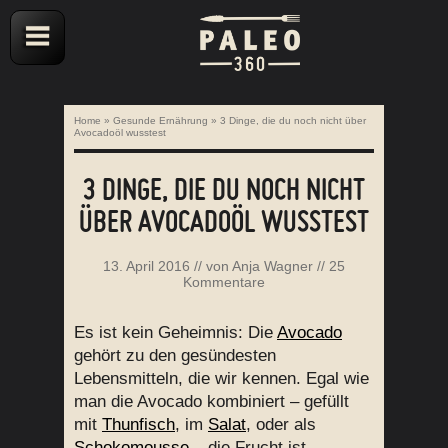
Home
»
Gesunde Ernährung
»
3 Dinge, die du noch nicht über
Avocadoöl wusstest
3 DINGE, DIE DU NOCH NICHT
ÜBER AVOCADOÖL WUSSTEST
13. April 2016
// von
Anja Wagner
//
25
Kommentare
Es ist kein Geheimnis: Die
Avocado
gehört zu den gesündesten
Lebensmitteln, die wir kennen. Egal wie
man die Avocado kombiniert – gefüllt
mit
Thunfisch
, im
Salat
, oder als
Schokomousse
– die Frucht ist