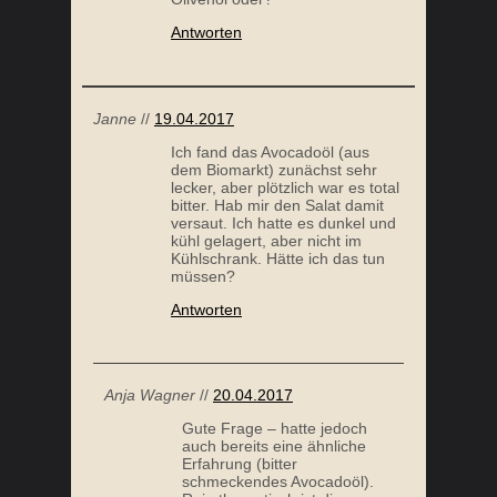
Antworten
Janne
//
19.04.2017
Ich fand das Avocadoöl (aus
dem Biomarkt) zunächst sehr
lecker, aber plötzlich war es total
bitter. Hab mir den Salat damit
versaut. Ich hatte es dunkel und
kühl gelagert, aber nicht im
Kühlschrank. Hätte ich das tun
müssen?
Antworten
Anja Wagner
//
20.04.2017
Gute Frage – hatte jedoch
auch bereits eine ähnliche
Erfahrung (bitter
schmeckendes Avocadoöl).