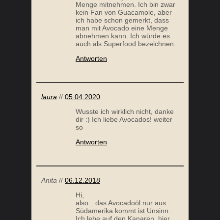
Menge mitnehmen. Ich bin zwar
kein Fan von Guacamole, aber
ich habe schon gemerkt, dass
SALZ PEELING SELBER MACHEN
NÄHRST
man mit Avocado eine Menge
abnehmen kann. Ich würde es
auch als Superfood bezeichnen.
Antworten
laura
//
05.04.2020
Wusste ich wirklich nicht, danke
dir :) Ich liebe Avocados! weiter
so
Antworten
Anita
//
06.12.2018
Hi,
also…das Avocadoöl nur aus
Südamerika kommt ist Unsinn.
Ich lebe auf den Kanaren, hier