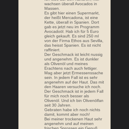
wachsen überall Avocados in
Massen.
Es gibt hier einen Supermarkt,
der heißt Mercadona, ist eine
Kette, überall in Spanien. Dort
gab es jetzt neu im Programm
Avocadoöl. Hab ich für 5 Euro
gleich gekauft. Es sind 250 ml
von der Firma Ethos aus Sevilla,
das heisst Spanien. Es ist nicht
raffiniert.
Der Geschmack ist leicht nussig
und angenehm. Es ist dunkler
als Olivenöl und meines
Erachtens nach auch fettiger.
Mag aber jetzt Ermessenssache
sein. In jedem Fall ist es sehr
angenehm auf der Haut. Das mit
den Haaren versuche ich noch.
Der Geschmack ist in jedem Fall
für mich noch besser als
Olivenöl. Und ich bin Olivenölfan
seit 30 Jahren.
Gebraten habe ich noch nichts
damit, kommt aber noch!
Bei meiner trockenen Haut sehr
angenehm und auf meinen
frischen Sprossen ein Genuß.