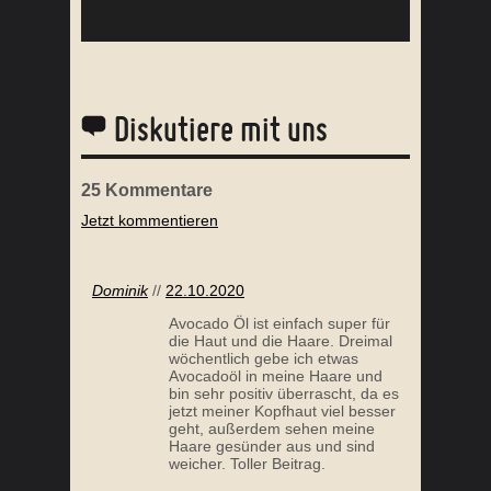
Diskutiere mit uns
25
Kommentare
Jetzt kommentieren
RASIERÖL SELBER HERSTELLEN
SELBSTG
Dominik
//
22.10.2020
Avocado Öl ist einfach super für
die Haut und die Haare. Dreimal
wöchentlich gebe ich etwas
Avocadoöl in meine Haare und
bin sehr positiv überrascht, da es
jetzt meiner Kopfhaut viel besser
geht, außerdem sehen meine
Haare gesünder aus und sind
weicher. Toller Beitrag.