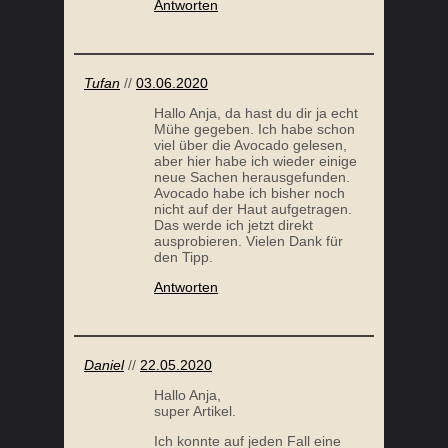
Antworten
GHEE SELBER MACHEN
Tufan
//
03.06.2020
Hallo Anja, da hast du dir ja echt
Mühe gegeben. Ich habe schon
viel über die Avocado gelesen,
aber hier habe ich wieder einige
neue Sachen herausgefunden.
Avocado habe ich bisher noch
nicht auf der Haut aufgetragen.
Das werde ich jetzt direkt
ausprobieren. Vielen Dank für
CHOLESTERIN SENKEN MIT DER PALEO
PALEO
den Tipp.
ERNÄHRUNG
Antworten
Daniel
//
22.05.2020
Hallo Anja,
super Artikel.
Ich konnte auf jeden Fall eine