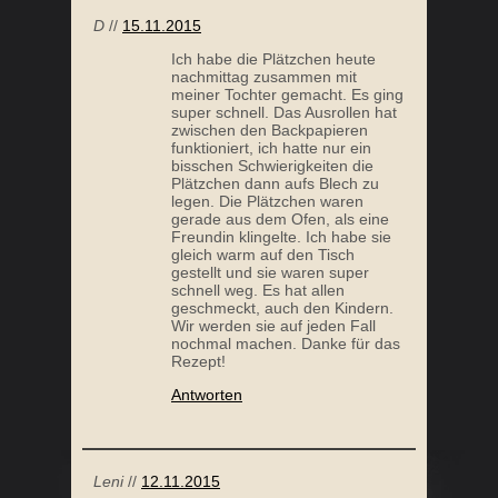
D
//
15.11.2015
Ich habe die Plätzchen heute
nachmittag zusammen mit
meiner Tochter gemacht. Es ging
super schnell. Das Ausrollen hat
zwischen den Backpapieren
funktioniert, ich hatte nur ein
bisschen Schwierigkeiten die
Plätzchen dann aufs Blech zu
legen. Die Plätzchen waren
gerade aus dem Ofen, als eine
Freundin klingelte. Ich habe sie
gleich warm auf den Tisch
gestellt und sie waren super
schnell weg. Es hat allen
geschmeckt, auch den Kindern.
Wir werden sie auf jeden Fall
nochmal machen. Danke für das
Rezept!
Antworten
Leni
//
12.11.2015