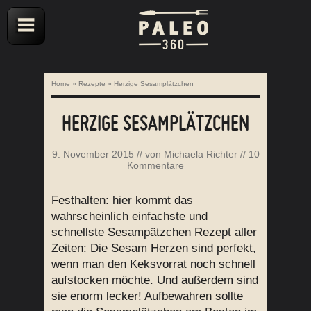
Home
»
Rezepte
»
Herzige Sesamplätzchen
HERZIGE SESAMPLÄTZCHEN
9. November 2015
// von
Michaela Richter
//
10
Kommentare
Festhalten: hier kommt das
wahrscheinlich einfachste und
schnellste Sesampätzchen Rezept aller
Zeiten: Die Sesam Herzen sind perfekt,
wenn man den Keksvorrat noch schnell
aufstocken möchte. Und außerdem sind
sie enorm lecker! Aufbewahren sollte