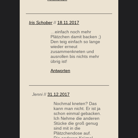
Iris Schober
//
18.11.2017
…einfach noch mehr
FEIGENKOMPOTT
Plätzchen damit backen ;)
Den teig einfach so lange
wieder erneut
zusammenkneten und
ausrollen bis nichts mehr
übrig ist!
Antworten
Jenni
//
31.12.2017
Nochmal kneten? Das
OFEN SÜSSKARTOFFEL MIT STREUSEL
kann man nicht. Er ist ja
schon einmal gebacken.
Ich Nehme die anderen
Stücke die groß genug
sind mit in die
Plätzchendose auf.
Die anderen Krümel