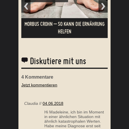
MEIN PALEO ERFOLG: GESÜNDER MIT DEM
AUTOIM
AUTOIMMUNPROTOKOLL (AIP)
Diskutiere mit uns
4
Kommentare
Jetzt kommentieren
11 SYMPTOME EINER
MEIN
SCHILDDRÜSENUNTERFUNKTION
Claudia
//
04.06.2018
Hi Madeleine, ich bin im Moment
in einer ähnlichen Situation mit
ähnlich katastrophalen Werten.
Habe meine Diagnose erst seit