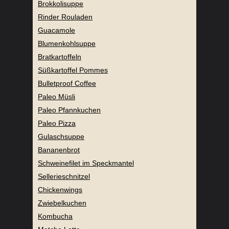
Brokkolisuppe
Rinder Rouladen
Guacamole
Blumenkohlsuppe
Bratkartoffeln
Süßkartoffel Pommes
Bulletproof Coffee
Paleo Müsli
Paleo Pfannkuchen
Paleo Pizza
Gulaschsuppe
Bananenbrot
Schweinefilet im Speckmantel
Sellerieschnitzel
Chickenwings
Zwiebelkuchen
Kombucha