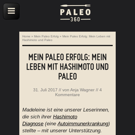
Home
»
Mein Paleo Erfolg
»
Mein Paleo Erfolg: Mein Leben mit
Hashimoto und Paleo
MEIN PALEO ERFOLG: MEIN
LEBEN MIT HASHIMOTO UND
PALEO
31. Juli 2017
// von
Anja Wagner
//
4
Kommentare
Madeleine ist eine unserer Leserinnen,
die sich ihrer
Hashimoto
Diagnose
(eine
Autoimmunerkrankung
)
stellte – mit unserer Unterstützung.