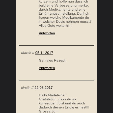
kurzem und hoffe nun dass ich
bald eine Verbesserung merke,
durch Medikamente und eine
Ernährungsumstellung. Darf ich
fragen welche Medikamente du
in welcher Dosis nehmen musst?
Alles Gute weiterhin!
WIE ICH MEIN HASHIMOTO MIT MEINER
LE
Antworten
ERNÄHRUNG BEEINFLUSSE
Martin
//
05.11.2017
Geniales Rezept
Antworten
kirstin
//
22.08.2017
RÜCKBLICK AUF 1 JAHR AUTOIMMUNPROTOKOLL
W
Hallo Madeleine!
Gratulation, dass du so
konsequent bist und du auch
dadurch deinen Erfolg erntest!!!
Grossartig!!!