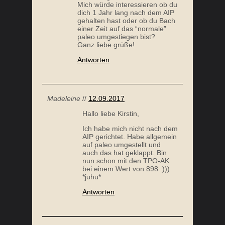
Mich würde interessieren ob du
dich 1 Jahr lang nach dem AIP
gehalten hast oder ob du Bach
einer Zeit auf das “normale”
paleo umgestiegen bist?
Ganz liebe grüße!
Antworten
NACHTSCHATTENGEWÄCHSE – WAS TUN BEI
MORBU
PROBLEMEN MIT TOMATE
Madeleine
//
12.09.2017
Hallo liebe Kirstin,
Ich habe mich nicht nach dem
AIP gerichtet. Habe allgemein
auf paleo umgestellt und
auch das hat geklappt. Bin
nun schon mit den TPO-AK
bei einem Wert von 898 :)))
*juhu*
Antworten