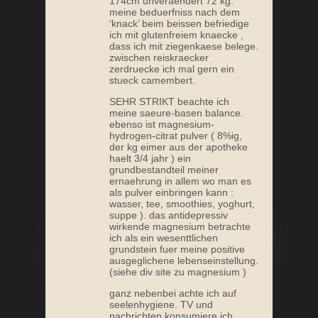
174cm unveraendert 72 kg.
meine beduerfniss nach dem
‘knack’ beim beissen befriedige
ich mit glutenfreiem knaecke ,
dass ich mit ziegenkaese belege.
zwischen reiskraecker
zerdruecke ich mal gern ein
stueck camembert.
SEHR STRIKT beachte ich
meine saeure-basen balance.
ebenso ist magnesium-
hydrogen-citrat pulver ( 8%ig,
der kg eimer aus der apotheke
haelt 3/4 jahr ) ein
grundbestandteil meiner
ernaehrung in allem wo man es
als pulver einbringen kann :
wasser, tee, smoothies, yoghurt,
suppe ). das antidepressiv
wirkende magnesium betrachte
ich als ein wesenttlichen
grundstein fuer meine positive
ausgeglichene lebenseinstellung.
(siehe div site zu magnesium )
ganz nebenbei achte ich auf
seelenhygiene. TV und
nachrichten konsumiere ich