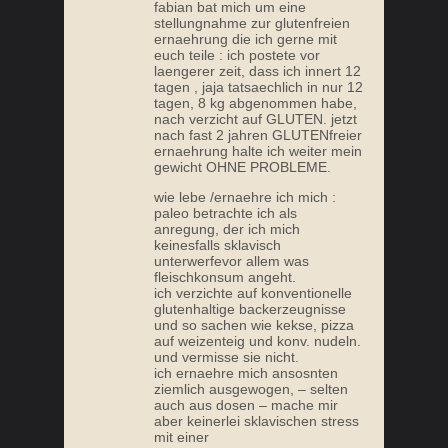
fabian bat mich um eine
stellungnahme zur glutenfreien
ernaehrung die ich gerne mit
euch teile : ich postete vor
laengerer zeit, dass ich innert 12
tagen , jaja tatsaechlich in nur 12
tagen, 8 kg abgenommen habe,
nach verzicht auf GLUTEN. jetzt
MEIN PALEO ERFOLG: EIN LEBEN OHNE
MEI
nach fast 2 jahren GLUTENfreier
ROLLSTUHL
ernaehrung halte ich weiter mein
gewicht OHNE PROBLEME.
wie lebe /ernaehre ich mich :
paleo betrachte ich als
anregung, der ich mich
keinesfalls sklavisch
unterwerfevor allem was
fleischkonsum angeht.
ich verzichte auf konventionelle
glutenhaltige backerzeugnisse
und so sachen wie kekse, pizza
auf weizenteig und konv. nudeln.
und vermisse sie nicht.
ich ernaehre mich ansosnten
ziemlich ausgewogen, – selten
auch aus dosen – mache mir
aber keinerlei sklavischen stress
mit einer