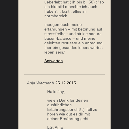
ueberlebt hat ( ih bin bj. 50) : “so
ein blutbild moechte ich auch
haben”. : fazit : alles im
normbereich.
moegen euch meine
erfahrungen – mit betonung auf
stressfreiheit und strikte saeure-
basen-balance – und meine
gelebten resultate ein anregung
fuer ein gesundes lebenswertes
leben sein.”
Antworten
Anja Wagner
//
25.12.2015
Hallo Jay,
vielen Dank für deinen
ausführlichen
Erfahrungsbericht! :) Toll zu
hören wie gut es dir mit
deiner Ernährung geht.
LG, Anja