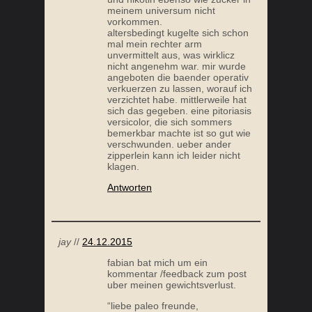
meinem universum nicht
vorkommen.
altersbedingt kugelte sich schon
mal mein rechter arm
unvermittelt aus, was wirklicz
MEIN PALEO ERFOLG: ÜBER CROSSFIT ZUR
nicht angenehm war. mir wurde
angeboten die baender operativ
ERNÄHRUNG
verkuerzen zu lassen, worauf ich
verzichtet habe. mittlerweile hat
sich das gegeben. eine pitoriasis
versicolor, die sich sommers
bemerkbar machte ist so gut wie
verschwunden. ueber ander
zipperlein kann ich leider nicht
klagen.
Antworten
BERICHT ÜBER MEINE ERFAHRUNG ZUM PALEO-
MEIN
jay
//
24.12.2015
AUTOIMMUNPROTOKOLL
fabian bat mich um ein
kommentar /feedback zum post
uber meinen gewichtsverlust.
“liebe paleo freunde,