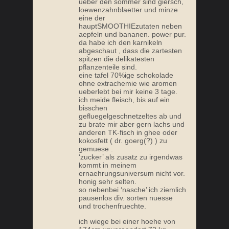
ueber den sommer sind giersch,
loewenzahnblaetter und minze
eine der
hauptSMOOTHIEzutaten neben
aepfeln und bananen. power pur.
da habe ich den karnikeln
abgeschaut , dass die zartesten
spitzen die delikatesten
pflanzenteile sind.
eine tafel 70%ige schokolade
ohne extrachemie wie aromen
ueberlebt bei mir keine 3 tage.
ich meide fleisch, bis auf ein
bisschen
gefluegelgeschnetzeltes ab und
zu brate mir aber gern lachs und
anderen TK-fisch in ghee oder
kokosfett ( dr. goerg(?) ) zu
gemuese .
‘zucker’ als zusatz zu irgendwas
kommt in meinem
ernaehrungsuniversum nicht vor.
honig sehr selten.
so nebenbei ‘nasche’ ich ziemlich
pausenlos div. sorten nuesse
und trochenfruechte.
ich wiege bei einer hoehe von