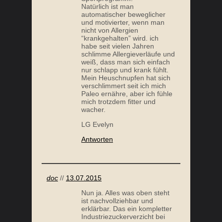
Natürlich ist man
automatischer beweglicher
und motivierter, wenn man
nicht von Allergien
“krankgehalten” wird. ich
habe seit vielen Jahren
schlimme Allergieverläufe und
weiß, dass man sich einfach
nur schlapp und krank fühlt.
Mein Heuschnupfen hat sich
verschlimmert seit ich mich
Paleo ernähre, aber ich fühle
mich trotzdem fitter und
wacher.
LG Evelyn
Antworten
doc
//
13.07.2015
Nun ja. Alles was oben steht
ist nachvollziehbar und
erklärbar. Das ein kompletter
Industriezuckerverzicht bei