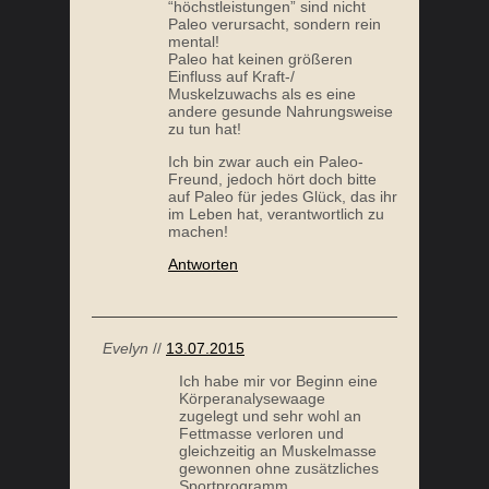
“höchstleistungen” sind nicht
Paleo verursacht, sondern rein
mental!
Paleo hat keinen größeren
Einfluss auf Kraft-/
Muskelzuwachs als es eine
andere gesunde Nahrungsweise
zu tun hat!
Ich bin zwar auch ein Paleo-
Freund, jedoch hört doch bitte
auf Paleo für jedes Glück, das ihr
im Leben hat, verantwortlich zu
machen!
Antworten
Evelyn
//
13.07.2015
Ich habe mir vor Beginn eine
Körperanalysewaage
zugelegt und sehr wohl an
Fettmasse verloren und
gleichzeitig an Muskelmasse
gewonnen ohne zusätzliches
Sportprogramm.