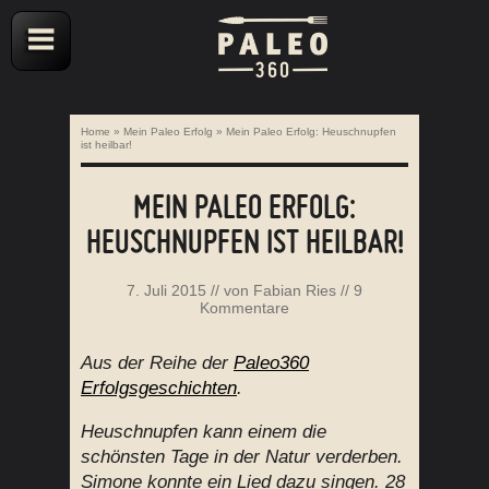
Home
»
Mein Paleo Erfolg
»
Mein Paleo Erfolg: Heuschnupfen
ist heilbar!
MEIN PALEO ERFOLG:
HEUSCHNUPFEN IST HEILBAR!
7. Juli 2015
// von
Fabian Ries
//
9
Kommentare
Aus der Reihe der
Paleo360
Erfolgsgeschichten
.
Heuschnupfen kann einem die
schönsten Tage in der Natur verderben.
Simone konnte ein Lied dazu singen. 28