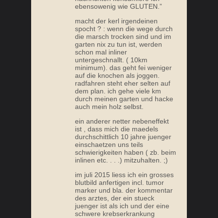
ebensowenig wie GLUTEN.”
macht der kerl irgendeinen
spocht ? : wenn die wege durch
die marsch trocken sind und im
garten nix zu tun ist, werden
schon mal inliner
untergeschnallt. ( 10km
minimum). das geht fei weniger
auf die knochen als joggen.
radfahren steht eher selten auf
dem plan. ich gehe viele km
durch meinen garten und hacke
auch mein holz selbst.
ein anderer netter nebeneffekt
ist , dass mich die maedels
durchschittlich 10 jahre juenger
einschaetzen uns teils
schwierigkeiten haben ( zb. beim
inlinen etc. . . .) mitzuhalten. ;)
im juli 2015 liess ich ein grosses
blutbild anfertigen incl. tumor
marker und bla. der kommentar
des arztes, der ein stueck
juenger ist als ich und der eine
schwere krebserkrankung