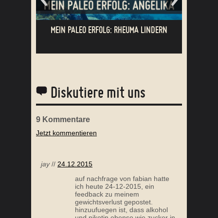
MEIN PALEO ERFOLG: ABNEHMEN LEICHT
MEIN P
GEMACHT
Diskutiere mit uns
9
Kommentare
Jetzt kommentieren
MEIN PALEO ERFOLG: GLÜCKLICH DURCH
MEIN P
KETOGENE ERNÄHRUNG
jay
//
24.12.2015
auf nachfrage von fabian hatte
ich heute 24-12-2015, ein
feedback zu meinem
gewichtsverlust gepostet.
hinzuufuegen ist, dass alkohol
und nikotin ebenso wie zucker in