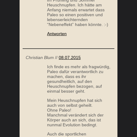
im Frühling und Sommer
Heuschnupfen. Ich hätte am
Anfang niemals erwartet dass
Paleo so einen positiven und
lebenserleichternden
“Nebeneffekt” haben könnte. :-)
Antworten
Christian Blum
//
08.07.2015
Ich finde es mehr als fragwürdig,
Paleo dafür verantwortlich zu
machen, dass es ihr
gesundheitlich, auf den
Heuschnupfen bezogen, auf
einmal besser geht.
Mein Heuschnupfen hat sich
auch von selbst geheilt.
Ohne Paleo!
Manchmal verändert sich der
Körper auch an sich, das ist
nunmal Evolution bedingt.
Auch die sportlichen