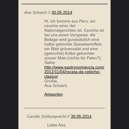
GEMÜSECHIPS
RUCO
Ana Schaich
//
30.05.2014
Hi, ich komme aus Peru, wo
ceviche einer der
Nationalgerichten ist. Ceviche ist
bei uns einen Vorspeise. Als
Beilage wird gundsätzlich eine
halbe gekochte Süssekartoffeln,
ein Blatt grünersalat und eine
(gekochte) Kolbe gekochter
süsser Mais (nichts für Paleo?).
Siehe:
http://www.gastronomiaycia.com/
2012/11/04/receta-de-cebiche-
clasico/
CREMIGES OFEN HÄHNCHEN MIT GRÜNEM
Grüßle,
Ana Schaich
SPARGEL
Antworten
Carolin Schlumprecht
//
30.05.2014
Liebe Ana,