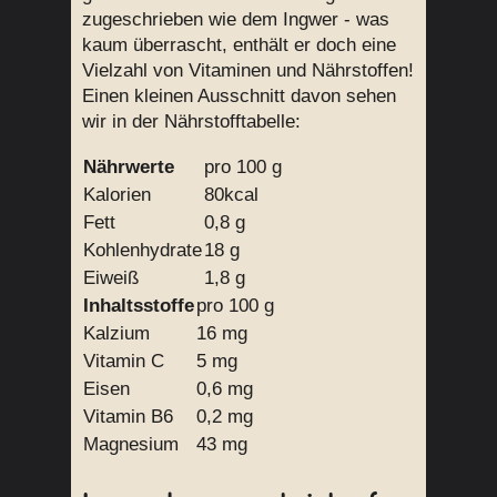
zugeschrieben wie dem Ingwer - was
kaum überrascht, enthält er doch eine
Vielzahl von Vitaminen und Nährstoffen!
Einen kleinen Ausschnitt davon sehen
wir in der Nährstofftabelle:
Nährwerte
pro 100 g
Kalorien
80kcal
Fett
0,8 g
Kohlenhydrate
18 g
Eiweiß
1,8 g
Inhaltsstoffe
pro 100 g
Kalzium
16 mg
Vitamin C
5 mg
Eisen
0,6 mg
Vitamin B6
0,2 mg
Magnesium
43 mg