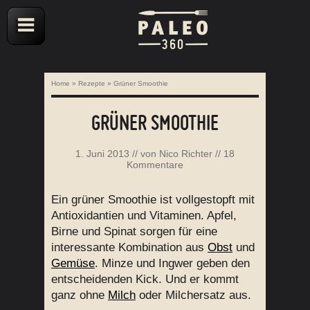
Home
»
Rezepte
»
Grüner Smoothie
GRÜNER SMOOTHIE
1. Juni 2013
// von
Nico Richter
//
18
Kommentare
Ein grüner Smoothie ist vollgestopft mit
Antioxidantien und Vitaminen. Apfel,
Birne und Spinat sorgen für eine
interessante Kombination aus
Obst
und
Gemüse
. Minze und Ingwer geben den
entscheidenden Kick. Und er kommt
ganz ohne
Milch
oder Milchersatz aus.