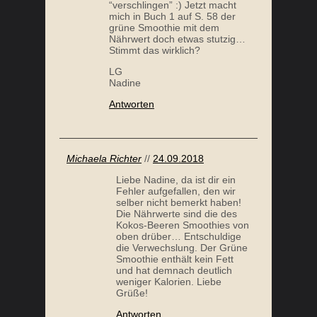
“verschlingen” :) Jetzt macht
mich in Buch 1 auf S. 58 der
grüne Smoothie mit dem
Nährwert doch etwas stutzig…
Stimmt das wirklich?
LG
Nadine
PALEO BANANENBROT OHNE NÜSSE
Antworten
Michaela Richter
//
24.09.2018
Liebe Nadine, da ist dir ein
Fehler aufgefallen, den wir
selber nicht bemerkt haben!
Die Nährwerte sind die des
Kokos-Beeren Smoothies von
oben drüber… Entschuldige
die Verwechslung. Der Grüne
Smoothie enthält kein Fett
BROKKOLISALAT
und hat demnach deutlich
weniger Kalorien. Liebe
Grüße!
Antworten