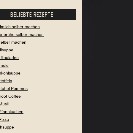
BELIEBTE REZEPTE
milch selber machen
enbrühe selber machen
selber machen
lisuppe
 Rouladen
mole
nkohlsuppe
toffeln
toffel Pommes
proof Coffee
Müsli
Pfannkuchen
Pizza
chsuppe