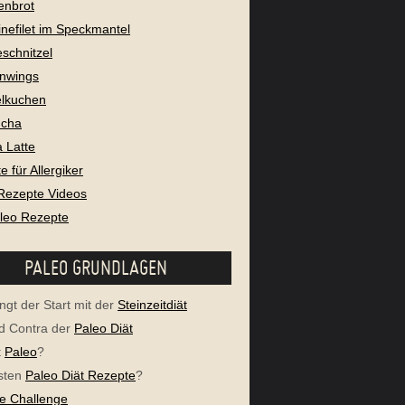
enbrot
nefilet im Speckmantel
eschnitzel
nwings
lkuchen
cha
 Latte
 für Allergiker
Rezepte Videos
aleo Rezepte
PALEO GRUNDLAGEN
ngt der Start mit der
Steinzeitdiät
d Contra der
Paleo Diät
t
Paleo
?
sten
Paleo Diät Rezepte
?
e Challenge