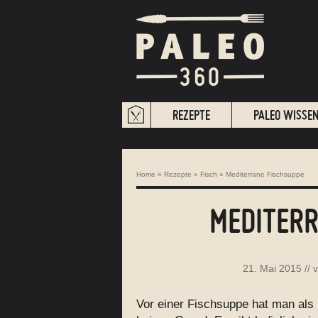
REZEPTE
PALEO WISSE
Home
»
Rezepte
»
Fisch
»
Mediterrane Fischsuppe
MEDITERR
21. Mai 2015
// 
Vor einer Fischsuppe hat man als 