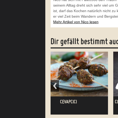
seinem Alltag dreht sich sehr viel um
ist, darf das Kochen natürlich nicht z
er viel Zeit beim Wandern und Bergst
Mehr Artikel von Nico lesen
Dir gefällt bestimmt au
COLESLAW ODER: ROTKOHL-KAROTTEN-
SALAT