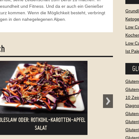
 Gesundheit und Fitness. Und da er auch ein Genießer
Grundl
u kurz kommen. Wenn die Möglichkeit besteht, verbringt
Ketog
eigen in den nahegelegenen Alpen.
Low C
Kochen
Low Ca
ch
Ist Pa
GL
Gluten
Gluten
10 Zei
Diagno
Gluten
APFEL
WASSERMELONE-FEIGEN-SALAT MIT
Gluten
PROSCIUTTO CHIPS UND HONIG CASHEWS
Gluten
Gluten