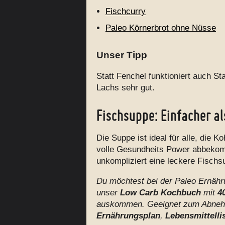
Fischcurry
Paleo Körnerbrot ohne Nüsse
Unser Tipp
Statt Fenchel funktioniert auch St
Lachs sehr gut.
Fischsuppe: Einfacher a
Die Suppe ist ideal für alle, die 
volle Gesundheits Power abbekom
unkompliziert eine leckere Fischsu
Du möchtest bei der Paleo Ernähru
unser
Low Carb Kochbuch
mit
40
auskommen. Geeignet zum Abnehme
Ernährungsplan
,
Lebensmittelli