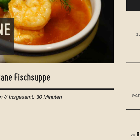
z
rane Fischsuppe
woz
n //
Insgesamt:
30 Minuten
B
zu