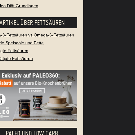
aleo Diät Grundlagen
ARTIKEL ÜBER FETTSÄUREN
3-Fettsäuren vs Omega-6-Fettsäuren
e Speiseöle und Fette
igte Fettsäuren
ttigte Fettsäuren
PALEO UND LOW CARB