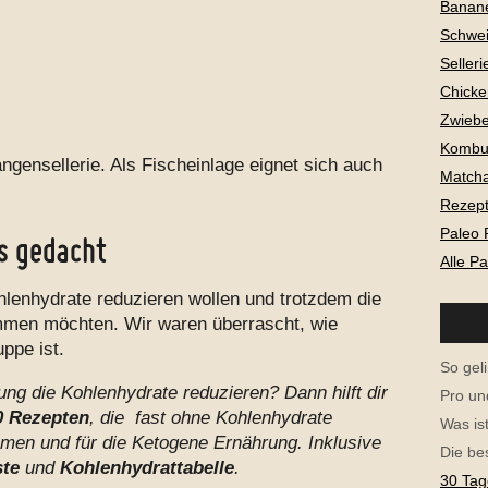
Banan
Schwei
Selleri
Chicke
Zwiebe
Kombu
angensellerie. Als Fischeinlage eignet sich auch
Matcha
Rezepte
Paleo 
ls gedacht
Alle P
Kohlenhydrate reduzieren wollen und trotzdem die
men möchten. Wir waren überrascht, wie
ppe ist.
So geli
ng die Kohlenhydrate reduzieren? Dann hilft dir
Pro un
 Rezepten
, die fast ohne Kohlenhydrate
Was is
n und für die Ketogene Ernährung. Inklusive
Die be
ste
und
Kohlenhydrattabelle
.
30 Tag