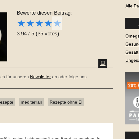
Alle P
Bewerte diesen Beitrag:
★
★
★
★
★
3.94
/
5
(
35
votes)
Omega-
Gesund
Gesätt
Ungesä
dich für unseren
Newsletter
an oder folge uns
ezepte
mediterran
Rezepte ohne Ei
erfüllt, seine Leidenschaft zum Beruf zu machen. In