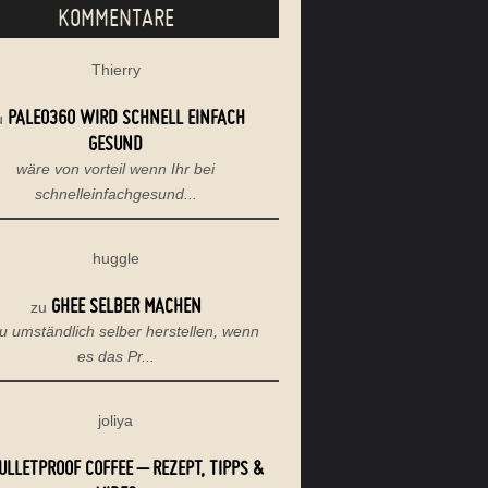
KOMMENTARE
Thierry
PALEO360 WIRD SCHNELL EINFACH
u
GESUND
wäre von vorteil wenn Ihr bei
schnelleinfachgesund...
huggle
GHEE SELBER MACHEN
zu
u umständlich selber herstellen, wenn
es das Pr...
joliya
ULLETPROOF COFFEE – REZEPT, TIPPS &