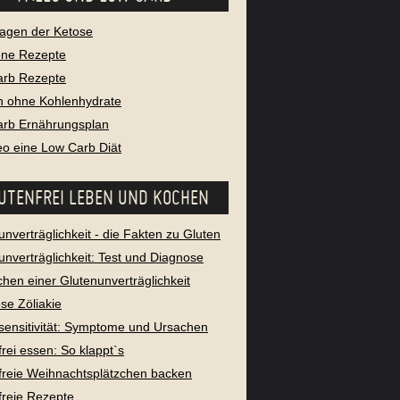
agen der Ketose
ene Rezepte
arb Rezepte
 ohne Kohlenhydrate
rb Ernährungsplan
leo eine Low Carb Diät
UTENFREI LEBEN UND KOCHEN
unverträglichkeit - die Fakten zu Gluten
unverträglichkeit: Test und Diagnose
chen einer Glutenunverträglichkeit
se Zöliakie
sensitivität: Symptome und Ursachen
frei essen: So klappt`s
freie Weihnachtsplätzchen backen
freie Rezepte