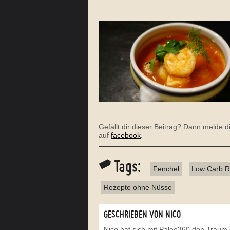
Gefällt dir dieser Beitrag? Dann melde 
auf
facebook
.
Tags:
Fenchel
Low Carb R
Rezepte ohne Nüsse
GESCHRIEBEN VON NICO
Nico hat sich mit Paleo360 den Traum 