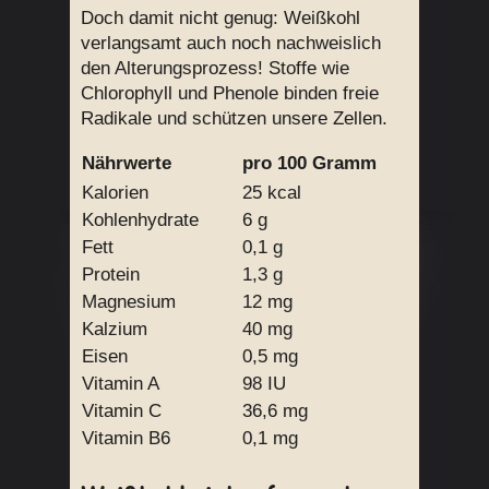
Doch damit nicht genug: Weißkohl
verlangsamt auch noch nachweislich
den Alterungsprozess! Stoffe wie
Chlorophyll und Phenole binden freie
Radikale und schützen unsere Zellen.
Nährwerte
pro 100 Gramm
Kalorien
25 kcal
Kohlenhydrate
6 g
Fett
0,1 g
Protein
1,3 g
Magnesium
12 mg
Kalzium
40 mg
Eisen
0,5 mg
Vitamin A
98 IU
Vitamin C
36,6 mg
Vitamin B6
0,1 mg