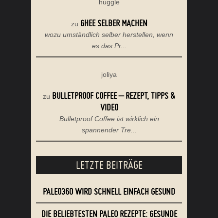
huggle
GHEE SELBER MACHEN
zu
wozu umständlich selber herstellen, wenn
es das Pr...
joliya
BULLETPROOF COFFEE – REZEPT, TIPPS &
zu
VIDEO
Bulletproof Coffee ist wirklich ein
spannender Tre...
LETZTE BEITRÄGE
PALEO360 WIRD SCHNELL EINFACH GESUND
DIE BELIEBTESTEN PALEO REZEPTE: GESUNDE