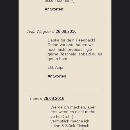
Deine Variante haben wir
noch nicht probiert – gib
gerne Bescheid, sobald du es
getan hast.
LG, Anja
Antworten
Felix
//
26.08.2016
Werde ich machen, aber
erst wenn es nicht mehr
so heiß ist;-)
vermutlich mache ich
keine 8 Stück Fleisch,
sondern 4 doppelt so
große, dann verlängert
sich die Garzeit auch und
ich habe zum Schluss
keinen “Brei”;-)
Antworten