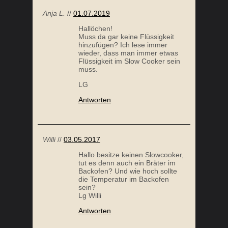
LG
Antworten
SCHWEINEFILET IM SPECKMANTEL
ROSENK
Willi
//
03.05.2017
Hallo besitze keinen Slowcooker,
tut es denn auch ein Bräter im
Backofen? Und wie hoch sollte
die Temperatur im Backofen
sein?
Lg Willi
Antworten
KOKOS CHIA PUDDING
BLU
FLY HIGH NLP
//
05.02.2017
Hey, ich habe es heute probiert!
Damit bin ich der Star bei
unserer Super Bowl Party dieses
Jahr!