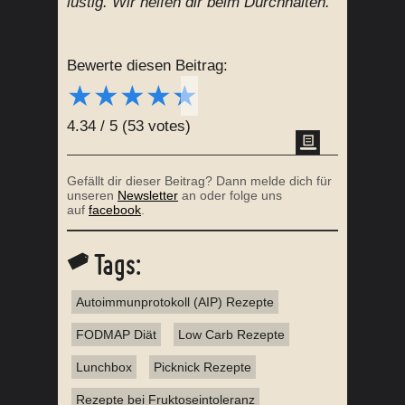
Gefällt dir dieser Beitrag? Dann melde dich für
unseren
Newsletter
an oder folge uns
auf
facebook
.
Tags:
Autoimmunprotokoll (AIP) Rezepte
FODMAP Diät
Low Carb Rezepte
Lunchbox
Picknick Rezepte
Rezepte bei Fruktoseintoleranz
Rezepte ohne Ei
Rezepte ohne Nüsse
GESCHRIEBEN VON ANJA
Anja hat Ernährungswissenschaften (B.Sc.)
und Toxikologie (M.Sc.) studiert und