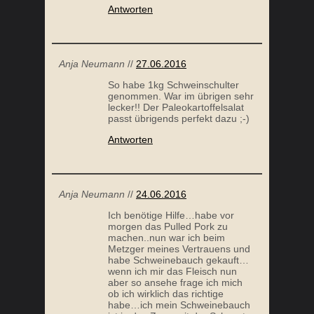
lecker!! Der Paleokartoffelsalat
passt übrigends perfekt dazu ;-)
Antworten
Anja Neumann
//
24.06.2016
Ich benötige Hilfe…habe vor
morgen das Pulled Pork zu
machen..nun war ich beim
Metzger meines Vertrauens und
habe Schweinebauch gekauft…
wenn ich mir das Fleisch nun
aber so ansehe frage ich mich
ob ich wirklich das richtige
habe…ich mein Schweinebauch
ist ja das Zeug mit der Schwarte
dran…ist da nach dem
Zubereiten überhaupt genug
Fleisch was man pullen kann?
Ich meine irgendwie besteht
Schweinebauch überwiegend
aus Fett…nicht das ich da Angst
vor hätte aber. Wenn das Fleisch
nicht richtig ist kann ich morgen