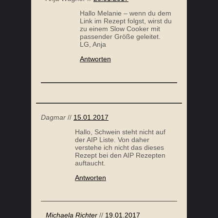
Dagmar
//
15.01.2017
Hallo, Schwein steht nicht auf
der AIP Liste. Von daher
verstehe ich nicht das dieses
Rezept bei den AIP Rezepten
auftaucht.
Antworten
Michaela Richter
//
19.01.2017
Liebe Dagmar,
Danke für den Hinweis! Da ist
uns ein Fehler in der
Lebensmittelliste passiert,
den wir gleich korrigiert
haben. Schwein ist im AIP
erlaubt. Viel Erfolg und gute
Gesundheit, Michaela