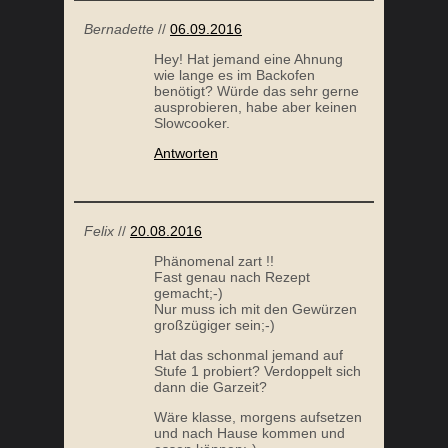
Antworten
Felix
//
20.08.2016
Phänomenal zart !!
Fast genau nach Rezept
gemacht;-)
Nur muss ich mit den Gewürzen
großzügiger sein;-)
Hat das schonmal jemand auf
Stufe 1 probiert? Verdoppelt sich
dann die Garzeit?
Wäre klasse, morgens aufsetzen
und nach Hause kommen und
essen können;-)
Antworten
Anja Wagner
//
26.08.2016
Danke für dein Feedback!