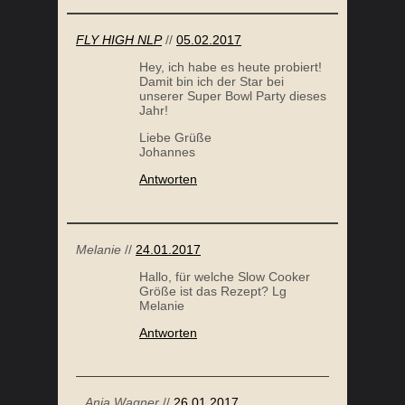
Liebe Grüße
Johannes
Antworten
MANGO CHUTNEY
Melanie
//
24.01.2017
Hallo, für welche Slow Cooker
Größe ist das Rezept? Lg
Melanie
Antworten
Anja Wagner
//
26.01.2017
Hallo Melanie – wenn du dem
Link im Rezept folgst, wirst du
zu einem Slow Cooker mit
passender Größe geleitet.
LG, Anja
Antworten