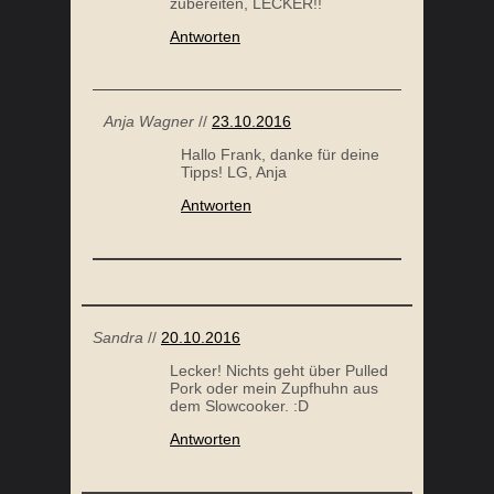
Tipps! LG, Anja
Antworten
Sandra
//
20.10.2016
Lecker! Nichts geht über Pulled
Pork oder mein Zupfhuhn aus
dem Slowcooker. :D
Antworten
Anika
//
19.09.2016
Hab es mit Rind ausprobiert.
Schmeckt lecker.
Ich habe das Fleisch angebraten
und dann knapp 5 Stunden bei
ca. 110Grad im Ofen gehabt.
LG