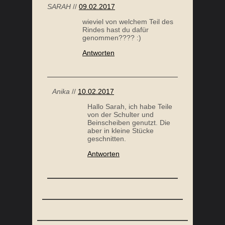
Anika
//
10.02.2017
Hallo Sarah, ich habe Teile
von der Schulter und
Beinscheiben genutzt. Die
aber in kleine Stücke
geschnitten.
Antworten
Anika
//
12.09.2016
Hallo, geht das Rezept auch mit
Rinderschulter. Da hab ich die
Möglichkeit Fleisch aus
artgerechter Weidehaltung zu
bekommen.
Antworten