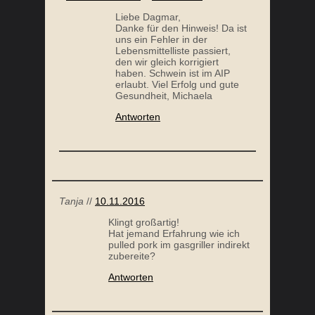
Antworten
Tanja
//
10.11.2016
Klingt großartig!
Hat jemand Erfahrung wie ich
pulled pork im gasgriller indirekt
zubereite?
Antworten
Felix
//
02.11.2016
Das mit Putenbrust mache ich
nicht mehr:-( Das komplette
Fleisch war trotz der selben
Zubereitungsart wie mit
Schweineschulter staubtrocken
und somit nicht genießbar:-(