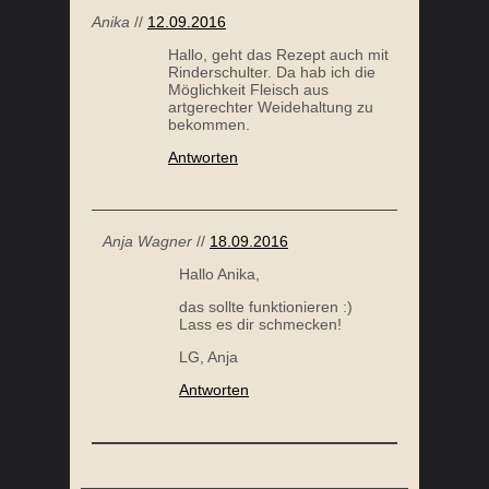
Anja Wagner
//
18.09.2016
Hallo Anika,
das sollte funktionieren :)
Lass es dir schmecken!
LG, Anja
Antworten
Bernadette
//
06.09.2016
Hey! Hat jemand eine Ahnung
wie lange es im Backofen
benötigt? Würde das sehr gerne
ausprobieren, habe aber keinen
Slowcooker.