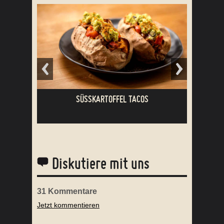
VANILLA CHAI LATTE
Diskutiere mit uns
31
Kommentare
Jetzt kommentieren
SCHNELLE ZUCCHINISUPPE
Anja L.
//
01.07.2019
Hallöchen!
Muss da gar keine Flüssigkeit
hinzufügen? Ich lese immer
wieder, dass man immer etwas
Flüssigkeit im Slow Cooker sein
muss.