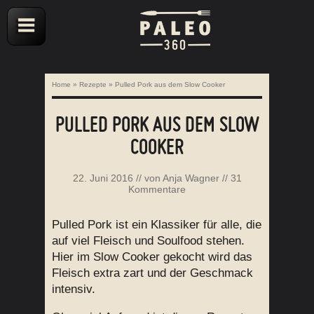
Home
»
Rezepte
»
Pulled Pork aus dem Slow Cooker
PULLED PORK AUS DEM SLOW
COOKER
22. Juni 2016
// von
Anja Wagner
//
31
Kommentare
Pulled Pork ist ein Klassiker für alle, die
auf viel Fleisch und Soulfood stehen.
Hier im Slow Cooker gekocht wird das
Fleisch extra zart und der Geschmack
intensiv.