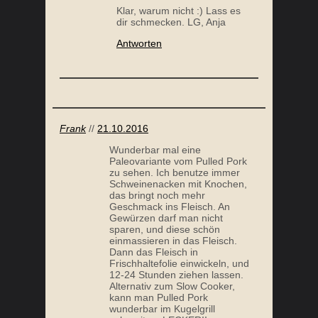
Frank
//
21.10.2016
Wunderbar mal eine
Paleovariante vom Pulled Pork
zu sehen. Ich benutze immer
Schweinenacken mit Knochen,
das bringt noch mehr
Geschmack ins Fleisch. An
Gewürzen darf man nicht
sparen, und diese schön
einmassieren in das Fleisch.
Dann das Fleisch in
Frischhaltefolie einwickeln, und
12-24 Stunden ziehen lassen.
Alternativ zum Slow Cooker,
kann man Pulled Pork
wunderbar im Kugelgrill
zubereiten, LECKER!!
Antworten
Anja Wagner
//
23.10.2016
Hallo Frank, danke für deine