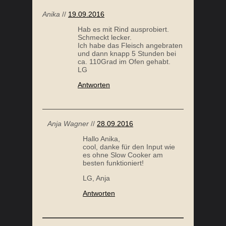
Antworten
Anja Wagner
//
28.09.2016
Hallo Anika,
cool, danke für den Input wie
es ohne Slow Cooker am
besten funktioniert!
LG, Anja
Antworten
SARAH
//
09.02.2017
wieviel von welchem Teil des
Rindes hast du dafür
genommen???? :)
Antworten