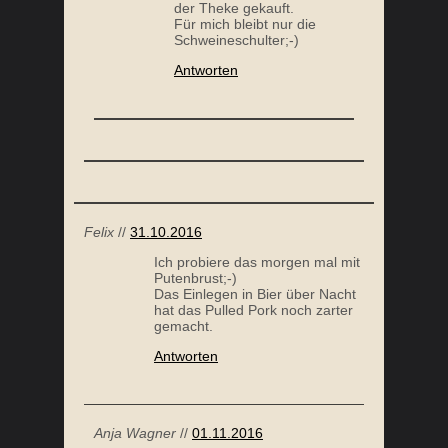
Felix
//
31.10.2016
Ich probiere das morgen mal mit
Putenbrust;-)
Das Einlegen in Bier über Nacht
hat das Pulled Pork noch zarter
gemacht.
Antworten
Anja Wagner
//
01.11.2016
Klar, warum nicht :) Lass es
dir schmecken. LG, Anja
Antworten