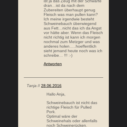
nochmal zum Metzger und was
anderes holen…..hoeffentlich
sieht jemand heute noch was ich
schreibe… !!! :-)
Antworten
Tanja
//
28.06.2016
Hallo Anja,
Schweinebauch ist nicht das
richtige Fleisch für Pulled
Pork.
Optimal wäre der
Schweinehals oder allenfalls
noch Schweinerücken.
Den Schweinebauch kannst
Du aber ganz einfach im Ofen
machen.
Liebe Grüße
Tanja
Antworten