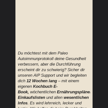
Du möchtest mit dem Paleo
Autoimmunprotokoll deine Gesundheit
verbessern, aber die Durchführung
erscheint dir zu schwierig? Sicher dir
unseren AIP Support und wir begleiten
dich
12 Wochen lang
– mit einem
eigenen
Kochbuch E-
Book,
wöchentlichen
Ernährungsplänen,
Einkaufslisten
und allen
wesentlichen
Infos
.
Es wird lehrreich, lecker und
lustig. Wir helfen dir beim Durchhalten.
Bewerte diesen Beitrag:
★
★
★
★
★
4.34
/
5
(
53
votes)