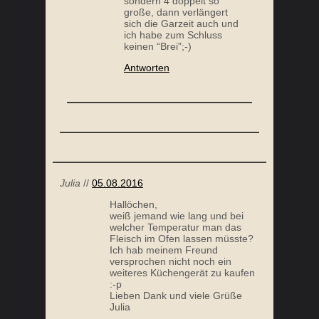
Julia
//
05.08.2016
Hallöchen,
weiß jemand wie lang und bei
welcher Temperatur man das
Fleisch im Ofen lassen müsste?
Ich hab meinem Freund
versprochen nicht noch ein
weiteres Küchengerät zu kaufen
:-p
Lieben Dank und viele Grüße
Julia
Antworten
Anja Neumann
//
27.06.2016
So habe 1kg Schweinschulter
genommen. War im übrigen sehr