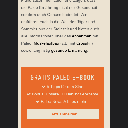
Mund zusammenlaufen und zeigen, dass
die Paleo Ernährung nicht nur Gesundheit
sondern auch Genuss bedeutet. Wir
entführen euch in die Welt der Jäger und
Sammler aus der Steinzeit und bieten euch
alle Informationen über das
Abnehmen
mit
Paleo,
Muskelaufbau
(z.B. mit
CrossFit
)
sowie langfristig
gesunde Ernährung
.
GRATIS PALEO E-BOOK
5 Tipps für den Start
Bonus: Unsere 10 Lieblings-Rezepte
Paleo News & Infos
mehr...
Jetzt anmelden