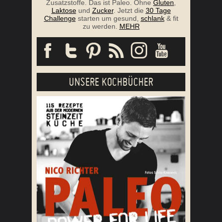
Zusatzstoffe. Das ist Paleo. Ohne
Gluten
,
Laktose
und
Zucker
. Jetzt die
30 Tage
Challenge
starten um gesund,
schlank
& fit
zu werden.
MEHR
UNSERE KOCHBÜCHER