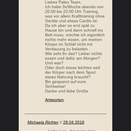
Liebes Paleo Team,
Ich habe 3x/Woche abends von
20:00 bis 22:00 Uhr Training,
was vor allem Krafttraining ohne
Geräte und etwas Cardio ist.
Da ich aber so erst spät zu
Hause bin und dann schnell ins
Bett muss, möchte ich eigentlich
nichts mehr essen, um meinen
Körper im Schlaf nicht mit
Verdauung zu belasten.
IST PALEO EINE LOW CARB DIÄT?
30-T
Wie seht ihr das? Lieber nichts
essen und dafür am Morgen?
Und was?
Oder doch etwas leichtes weil
der Körper nach dem Sport
etwas Nahrung braucht?
Bin gespannt auf eure
Sichtweise!
Danke und liebe Grüße
Antworten
LOW CARB ERNÄHRUNGSPLAN:
NÄHRST
Michaela Richter
//
28.04.2018
ALLTAGSTAUGLICH & LECKER
Liebe Lisa, das kann man