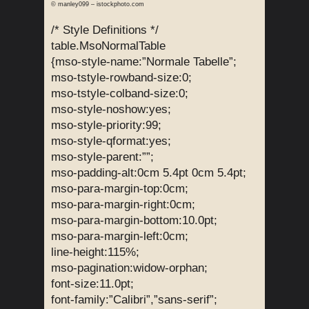
© manley099 – istockphoto.com
/* Style Definitions */
table.MsoNormalTable
{mso-style-name:”Normale Tabelle”;
mso-tstyle-rowband-size:0;
mso-tstyle-colband-size:0;
mso-style-noshow:yes;
mso-style-priority:99;
mso-style-qformat:yes;
mso-style-parent:””;
mso-padding-alt:0cm 5.4pt 0cm 5.4pt;
mso-para-margin-top:0cm;
mso-para-margin-right:0cm;
mso-para-margin-bottom:10.0pt;
mso-para-margin-left:0cm;
line-height:115%;
mso-pagination:widow-orphan;
font-size:11.0pt;
font-family:”Calibri”,”sans-serif”;