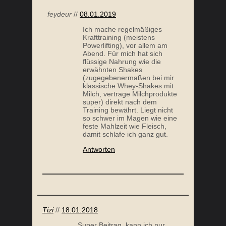
feydeur
//
08.01.2019
Ich mache regelmäßiges
Krafttraining (meistens
Powerlifting), vor allem am
Abend. Für mich hat sich
flüssige Nahrung wie die
erwähnten Shakes
(zugegebenermaßen bei mir
klassische Whey-Shakes mit
Milch, vertrage Milchprodukte
super) direkt nach dem
Training bewährt. Liegt nicht
so schwer im Magen wie eine
feste Mahlzeit wie Fleisch,
damit schlafe ich ganz gut.
Antworten
Tizi
//
18.01.2018
Super Beitrag, kann ich nur