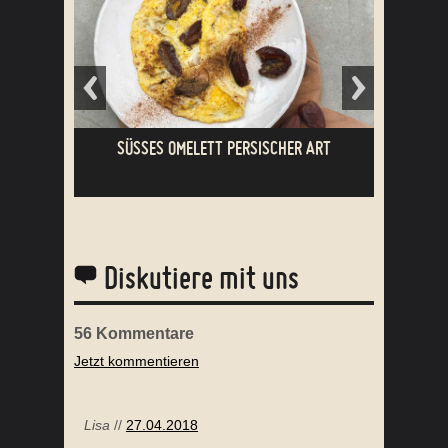
SÜSSES OMELETT PERSISCHER ART
Diskutiere mit uns
56
Kommentare
Jetzt kommentieren
WIE VIELE KOHLENHYDRATE DARF ICH ESSEN?
4 J
Lisa
//
27.04.2018