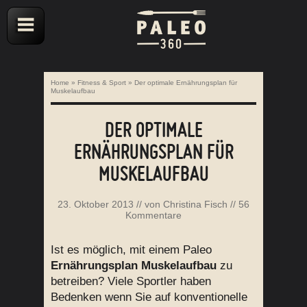
Home
»
Fitness & Sport
»
Der optimale Ernährungsplan für
Muskelaufbau
DER OPTIMALE
ERNÄHRUNGSPLAN FÜR
MUSKELAUFBAU
23. Oktober 2013
// von
Christina Fisch
//
56
Kommentare
Ist es möglich, mit einem Paleo
Ernährungsplan Muskelaufbau
zu
betreiben? Viele Sportler haben
Bedenken wenn Sie auf konventionelle