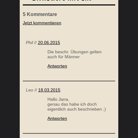
5
Kommentare
Jetzt kommentieren
6 GRÜNDE GEGEN DIE WAAGE
FUN
M
Phil
//
20.06.2015
Die beschr. Übungen gelten
auch für Männer
Antworten
Leo
//
18.03.2015
Hallo Jana,
HIMBEER-BANANENBROT MIT CHIASAMEN
7 TI
genau das habe ich doch
eigentlich auch beschrieben ;)
Antworten