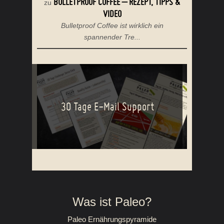
BULLETPROOF COFFEE – REZEPT, TIPPS &
zu
VIDEO
Bulletproof Coffee ist wirklich ein
spannender Tre...
30 Tage E-Mail Support
Was ist Paleo?
Paleo Ernährungspyramide