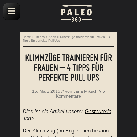
Home
»
Fitness & Sport
»
Klimmzüge trainieren für Frauen – 4
Tipps für perfekte Pull Ups
KLIMMZÜGE TRAINIEREN FÜR
FRAUEN – 4 TIPPS FÜR
PERFEKTE PULL UPS
15. März 2015
// von
Jana Miksch
//
5
Kommentare
Dies ist ein Artikel unserer
Gastautorin
Jana.
Der Klimmzug (im Englischen bekannt