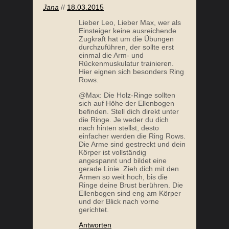
Jana
//
18.03.2015
Lieber Leo, Lieber Max, wer als
Einsteiger keine ausreichende
Zugkraft hat um die Übungen
durchzuführen, der sollte erst
einmal die Arm- und
Rückenmuskulatur trainieren.
6 TIPPS FÜR GLÜCKLICHE DARMBAKTERIEN
TRYPT
Hier eignen sich besonders Ring
Rows.
@Max: Die Holz-Ringe sollten
sich auf Höhe der Ellenbogen
befinden. Stell dich direkt unter
die Ringe. Je weder du dich
nach hinten stellst, desto
einfacher werden die Ring Rows.
Die Arme sind gestreckt und dein
Körper ist vollständig
angespannt und bildet eine
gerade Linie. Zieh dich mit den
Armen so weit hoch, bis die
Ringe deine Brust berühren. Die
RESISTENTE STÄRKE – NAHRUNG FÜR DEINEN
LE
Ellenbogen sind eng am Körper
und der Blick nach vorne
DARM
gerichtet.
Antworten