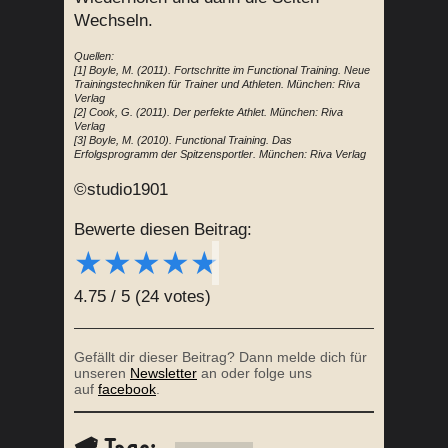
Wechseln.
Quellen:
[1] Boyle, M. (2011). Fortschritte im Functional Training. Neue
Trainingstechniken für Trainer und Athleten. München: Riva
Verlag
[2] Cook, G. (2011). Der perfekte Athlet. München: Riva
Verlag
[3] Boyle, M. (2010). Functional Training. Das
Erfolgsprogramm der Spitzensportler. München: Riva Verlag
©studio1901
Bewerte diesen Beitrag:
★
★
★
★
★
4.75
/
5
(
24
votes)
Gefällt dir dieser Beitrag? Dann melde dich für
unseren
Newsletter
an oder folge uns
auf
facebook
.