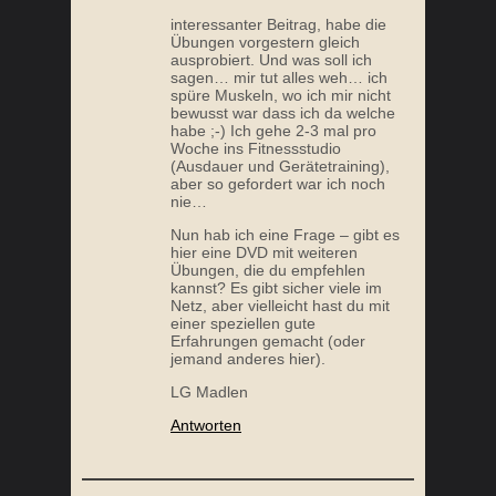
interessanter Beitrag, habe die
Übungen vorgestern gleich
ausprobiert. Und was soll ich
sagen… mir tut alles weh… ich
spüre Muskeln, wo ich mir nicht
bewusst war dass ich da welche
habe ;-) Ich gehe 2-3 mal pro
Woche ins Fitnessstudio
(Ausdauer und Gerätetraining),
ZUCCHINI-LACHS-AUFLAUF
5 GU
aber so gefordert war ich noch
nie…
Nun hab ich eine Frage – gibt es
hier eine DVD mit weiteren
Übungen, die du empfehlen
kannst? Es gibt sicher viele im
Netz, aber vielleicht hast du mit
einer speziellen gute
Erfahrungen gemacht (oder
jemand anderes hier).
LG Madlen
Antworten
SELBSTGEMACHTE BULLETPROOF MANDEL
WIE
SCHOKOLADE