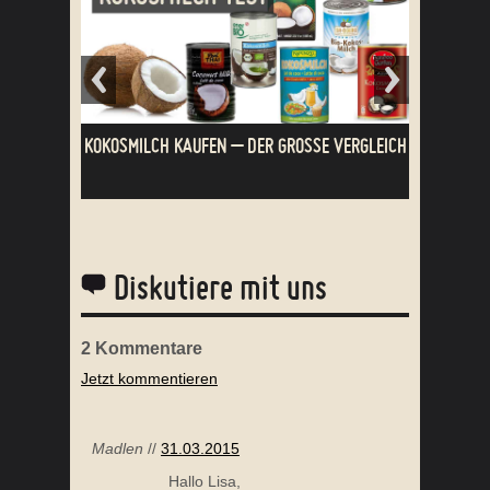
6 TIPPS FÜR GLÜCKLICHE DARMBAKTERIEN
5 
Diskutiere mit uns
2
Kommentare
Jetzt kommentieren
SÜSSE FEIGEN-POWER-KUGELN
Madlen
//
31.03.2015
Hallo Lisa,