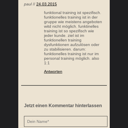
paul
//
24.03.2015
funktional training ist spezifisch.
funktionelles training ist in der
gruppe wie meistens angeboten
witd nicht möglich. funktinelles
training ist so spezifisch wie
jeder kunde. ziel ist im
funktionellen training
dysfunktionen aufzulösen oder
zu stabilisieren. darum:
funktionelles training ist nur im
TRAINING OHNE GERÄTE – DIE 10 BESTEN
KOKOSM
personal training möglich. also
ÜBUNGEN
1:1
Antworten
Jetzt einen Kommentar hinterlassen