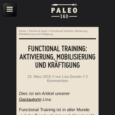
Home
»
Fitness & Sport
»
Functional Training: Aktivierung,
Mobilisierung und Kräftigung
FUNCTIONAL TRAINING:
AKTIVIERUNG, MOBILISIERUNG
UND KRÄFTIGUNG
23. März 2015
// von
Lisa Drexler
//
2
Kommentare
Dies ist ein Artikel unserer
Gastautorin
Lisa.
Functional Training ist in aller Munde