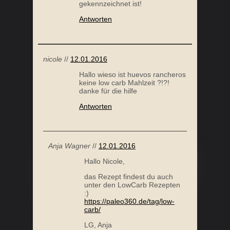
gekennzeichnet ist!
Antworten
nicole
//
12.01.2016
Hallo wieso ist huevos rancheros
keine low carb Mahlzeit ?!?!
danke für die hilfe
SÜSSER KÜRBIS-SMOOTHIE
OMAS (PALEO) 
Antworten
Anja Wagner
//
12.01.2016
Hallo Nicole,
das Rezept findest du auch
unter den LowCarb Rezepten
:)
https://paleo360.de/tag/low-
carb/
BUNTER BLUMENKOHL REISSALAT
SCHOKO CAS
LG, Anja