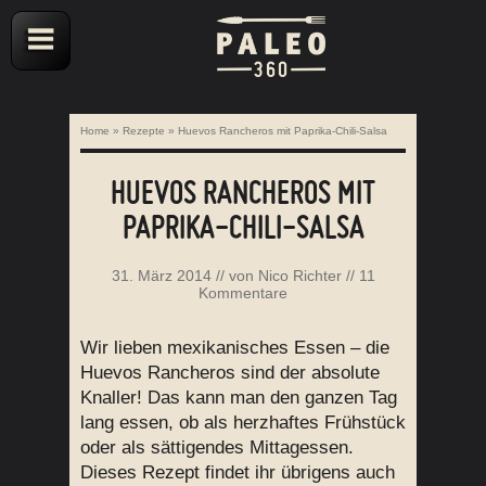
Home
»
Rezepte
»
Huevos Rancheros mit Paprika-Chili-Salsa
HUEVOS RANCHEROS MIT
PAPRIKA-CHILI-SALSA
31. März 2014
// von
Nico Richter
//
11
Kommentare
Wir lieben mexikanisches Essen – die
Huevos Rancheros sind der absolute
Knaller! Das kann man den ganzen Tag
lang essen, ob als herzhaftes Frühstück
oder als sättigendes Mittagessen.
Dieses Rezept findet ihr übrigens auch