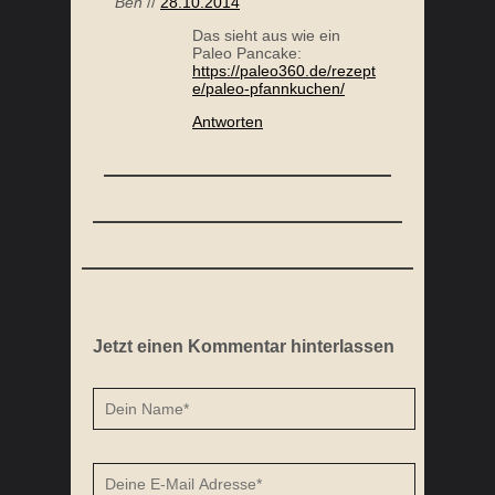
Ben
//
28.10.2014
Das sieht aus wie ein
Paleo Pancake:
https://paleo360.de/rezept
e/paleo-pfannkuchen/
Antworten
Jetzt einen Kommentar hinterlassen