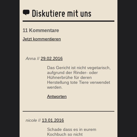
Diskutiere mit uns
11
Kommentare
Jetzt kommentieren
NDELMILCH PANNA COTTA MIT ERDBEER
AFRIKANISCHER AP
SAUCE
Anna
//
29.02.2016
Das Gericht ist nicht vegetarisch,
aufgrund der Rinder- oder
Hühnerbrühe für deren
Herstellung tote Tiere verwendet
werden.
Antworten
GERÖSTETER FENCHEL
FEURIGES SP
nicole
//
13.01.2016
Schade dass es in eurem
Kochbuch so nicht