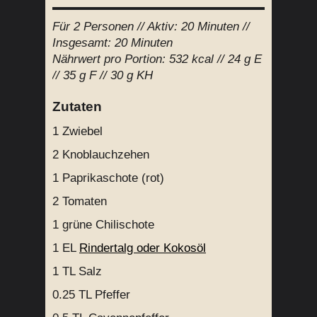
Für
2 Personen
// Aktiv:
20 Minuten //
Insgesamt:
20 Minuten
Nährwert
pro Portion
:
532
kcal //
24
g E
//
35
g F //
30
g KH
Zutaten
1
Zwiebel
2
Knoblauchzehen
1
Paprikaschote (rot)
2
Tomaten
1
grüne Chilischote
1 EL
Rindertalg oder Kokosöl
1 TL
Salz
0.25 TL
Pfeffer