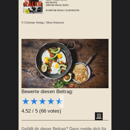
© Christian Verlag / Silvio Knezevic
Bewerte diesen Beitrag:
★
★
★
★
★
4.52
/
5
(
66
votes)
Gefällt dir dieser Beitrag? Dann melde dich für