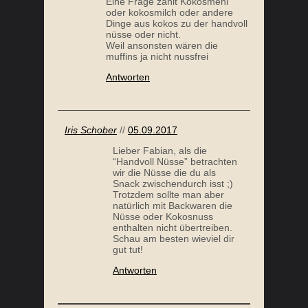
Eine Frage zählt Kokosmehl
oder kokosmilch oder andere
Dinge aus kokos zu der handvoll
nüsse oder nicht.
Weil ansonsten wären die
muffins ja nicht nussfrei
Antworten
Iris Schober
//
05.09.2017
Lieber Fabian, als die
“Handvoll Nüsse” betrachten
wir die Nüsse die du als
Snack zwischendurch isst ;)
Trotzdem sollte man aber
natürlich mit Backwaren die
Nüsse oder Kokosnuss
enthalten nicht übertreiben.
Schau am besten wieviel dir
gut tut!
Antworten