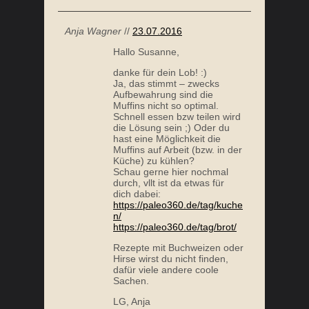
Anja Wagner
//
23.07.2016
Hallo Susanne,
danke für dein Lob! :)
Ja, das stimmt – zwecks
Aufbewahrung sind die
Muffins nicht so optimal.
Schnell essen bzw teilen wird
die Lösung sein ;) Oder du
hast eine Möglichkeit die
Muffins auf Arbeit (bzw. in der
Küche) zu kühlen?
Schau gerne hier nochmal
durch, vllt ist da etwas für
dich dabei:
https://paleo360.de/tag/kuche
n/
https://paleo360.de/tag/brot/
Rezepte mit Buchweizen oder
Hirse wirst du nicht finden,
dafür viele andere coole
Sachen.
LG, Anja