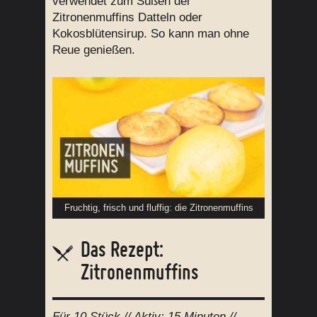
verwendet zum Süßen der
Zitronenmuffins Datteln oder
Kokosblütensirup. So kann man ohne
Reue genießen.
Fruchtig, frisch und fluffig: die Zitronenmuffins
Das Rezept:
Zitronenmuffins
Für
10 Stück
// Aktiv:
15 Minuten //