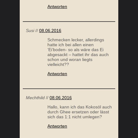
Antworten
Susi
//
08.06.2016
Schmecken lecker, allerdings
hatte ich bei allen einen
‘Ei’boden- so als wäre das Ei
abgesackt – hattet ihr das auch
schon und woran liegts
vielleicht??
Antworten
Mechthild
//
08.06.2016
Hallo, kann ich das Kokosöl auch
durch Ghee ersetzen oder lässt
sich das 1:1 nicht umlegen?
Antworten