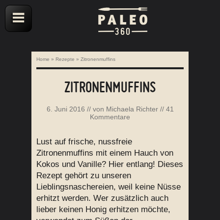
Home
»
Rezepte
»
Zitronenmuffins
ZITRONENMUFFINS
6. Juni 2016
// von
Michaela Richter
//
41
Kommentare
Lust auf frische, nussfreie
Zitronenmuffins mit einem Hauch von
Kokos und Vanille? Hier entlang! Dieses
Rezept gehört zu unseren
Lieblingsnaschereien, weil keine Nüsse
erhitzt werden. Wer zusätzlich auch
lieber keinen Honig erhitzen möchte,