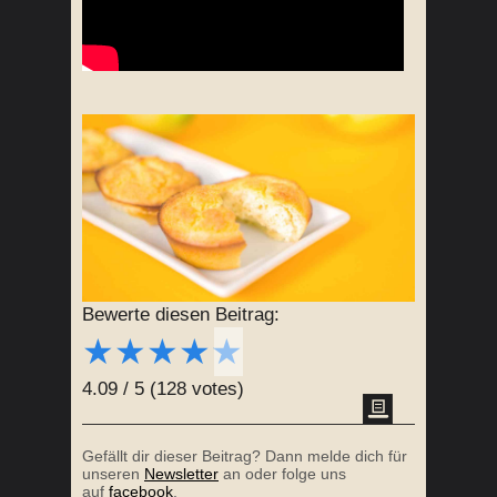
Bewerte diesen Beitrag:
★
★
★
★
★
4.09
/
5
(
128
votes)
Gefällt dir dieser Beitrag? Dann melde dich für
unseren
Newsletter
an oder folge uns
auf
facebook
.