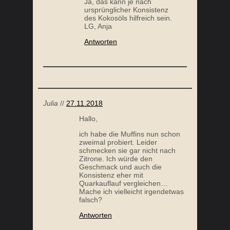
Ja, das kann je nach
ursprünglicher Konsistenz
des Kokosöls hilfreich sein.
LG, Anja
Antworten
SPRITZGEBÄCK
Julia
//
27.11.2018
Hallo,
ich habe die Muffins nun schon
zweimal probiert. Leider
schmecken sie gar nicht nach
Zitrone. Ich würde den
Geschmack und auch die
Konsistenz eher mit
Quarkauflauf vergleichen…
SCHOKOMILCH – BANANENMILCH –
ZITRON
Mache ich vielleicht irgendetwas
ERDBEERMILCH
falsch?
Antworten