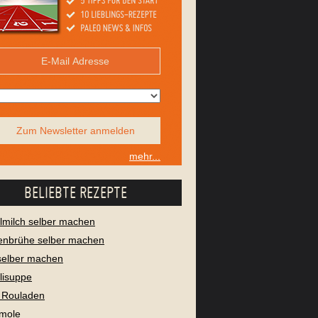
Zum Newsletter anmelden
mehr...
BELIEBTE REZEPTE
milch selber machen
enbrühe selber machen
selber machen
lisuppe
 Rouladen
mole