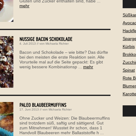
Gluten und Zucker enthalten sind, habe ...
mehr
Süßkar
Avoca
Hackfl
NUSSIGE BACON SCHOKOLADE
Sparge
4. Juli 2013
// von
Michaela Richter
Kürbis
Bacon und Schokolade – wie bitte? Das dürfte
Brokkol
bei den meisten die erste Reaktion sein. Alle
Vorurteile mal auf die Seite gepackt: Es gibt
Zucchi
wenig bessere Kombinationsp ...
mehr
Spinat
Rote B
Blume
Karott
PALEO BLAUBEERMUFFINS
17. Juni 2013
// von
Michaela Richter
Ohne Zucker und Weizen: Die Blaubeermuffins
sind trotzdem süß, saftig und sättigend. Gut
zum Mitnehmen! Wusstet ihr schon, dass 1
Handvoll Blaubeeren mehr Ballaststoffe h ...