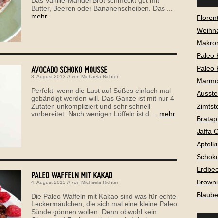
Das Vanille-Mandel Brot schmeckt gut mit
Butter, Beeren oder Bananenscheiben. Das ...
mehr
Florent
Weihna
Makro
Paleo 
Paleo 
AVOCADO SCHOKO MOUSSE
8. August 2013
// von
Michaela Richter
Marmo
Perfekt, wenn die Lust auf Süßes einfach mal
Ausste
gebändigt werden will. Das Ganze ist mit nur 4
Zimtst
Zutaten unkompliziert und sehr schnell
vorbereitet. Nach wenigen Löffeln ist d ...
mehr
Bratap
Jaffa 
Apfelk
Schok
Erdbe
PALEO WAFFELN MIT KAKAO
Browni
4. August 2013
// von
Michaela Richter
Blaube
Die Paleo Waffeln mit Kakao sind was für echte
Leckermäulchen, die sich mal eine kleine Paleo
Sünde gönnen wollen. Denn obwohl kein