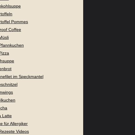
nkohlsuppe
toffeln
toffel Pommes
proof Coffee
Müsli
Pfannkuchen
Pizza
chsuppe
enbrot
nefilet im Speckmantel
eschnitzel
nwings
lkuchen
cha
 Latte
 für Allergiker
Rezepte Videos