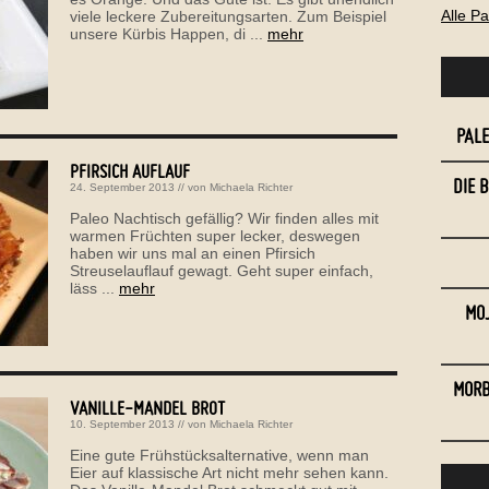
Alle P
viele leckere Zubereitungsarten. Zum Beispiel
unsere Kürbis Happen, di ...
mehr
PAL
PFIRSICH AUFLAUF
DIE 
24. September 2013
// von
Michaela Richter
Paleo Nachtisch gefällig? Wir finden alles mit
warmen Früchten super lecker, deswegen
haben wir uns mal an einen Pfirsich
Streuselauflauf gewagt. Geht super einfach,
läss ...
mehr
MOJ
MORB
VANILLE-MANDEL BROT
10. September 2013
// von
Michaela Richter
Eine gute Frühstücksalternative, wenn man
Eier auf klassische Art nicht mehr sehen kann.