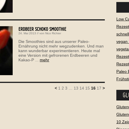
Low C
Rezept
ERDBEER SCHOKO SMOOTHIE
schnel
24. Mai 2013
// von
Nico Richter
vegan
Die Smoothies sind aus unserer Paleo-
Ernährung nicht mehr wegzudenken. Und man
vegeta
kann wunderbar experimentieren. Heute mal
eine Version mit gefrorenen Erdbeeren und
Rezept
Kakao-P ...
mehr
Rezept
Paleo 
Frühst
<
1
2
3
…
13
14
15
16
17
>
GL
Gluten
Gluten
10 Zei