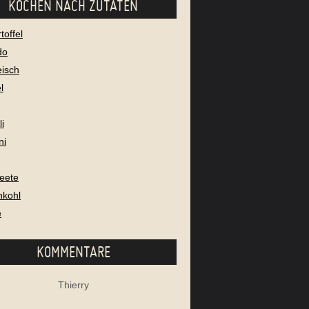
KOCHEN NACH ZUTATEN
toffel
do
eisch
l
i
ni
eete
nkohl
e
KOMMENTARE
Thierry