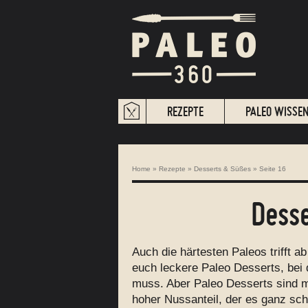
REZEPTE
PALEO WISSE
Home
»
Rezepte
»
Desserts & Süßes
»
Seite 16
Dess
Auch die härtesten Paleos trifft a
euch leckere Paleo Desserts, be
muss. Aber Paleo Desserts sind mi
hoher Nussanteil, der es ganz sch