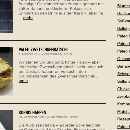
fruchtiger Geschmack von Ananas gepaart mit
Blume
süßer Banane und leckerer Kokosmilch.
Erinnert an den Drink aus der Karibik, aber na
Bratkar
...
mehr
Süßkar
Bullet
Paleo 
Paleo 
PALEO ZWETSCHGENDATSCHI
Paleo 
6. Oktober 2013
// von
Michaela Richter
Gulas
Wir stehen voll und ganz hinter Paleo – aber
Banan
ein frischer Zwetschgendatschi lacht uns auch
an. Deshalb haben wir versucht, den
Schwei
Grundgedanken des Zwetschgendatschis ...
mehr
Selleri
Chicke
Zwiebe
Kombu
Matcha
KÜRBIS HAPPEN
25. September 2013
// von
Michaela Richter
Rezepte
Die Kürbiszeit ist da – an jeder Ecke leuchtet
Paleo 
es Orange. Und das Gute ist: Es gibt unendlich