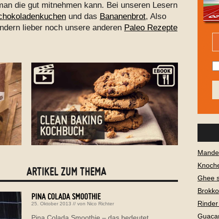
man die gut mitnehmen kann. Bei unseren Lesern
chokoladenkuchen
und das
Bananenbrot
, Also
ondern lieber noch unsere anderen
Paleo Rezepte
Mandel
Knoch
ARTIKEL ZUM THEMA
Ghee 
Brokko
PINA COLADA SMOOTHIE
Rinder
25. Oktober 2013
// von
Nico Richter
Guaca
Pina Colada Smoothie – das bedeutet