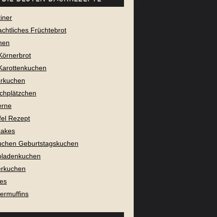
iner
chtliches Früchtebrot
nen
Körnerbrot
Karottenkuchen
rkuchen
chplätzchen
erne
fel Rezept
Cakes
uchen Geburtstagskuchen
oladenkuchen
erkuchen
es
ermuffins