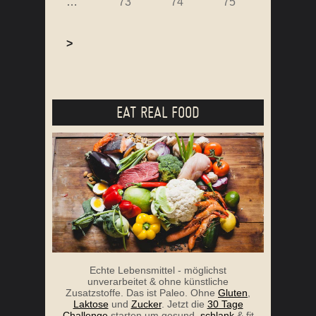
…
73
74
75
>
EAT REAL FOOD
Echte Lebensmittel - möglichst
unverarbeitet & ohne künstliche
Zusatzstoffe. Das ist Paleo. Ohne
Gluten
,
Laktose
und
Zucker
. Jetzt die
30 Tage
Challenge
starten um gesund,
schlank
& fit