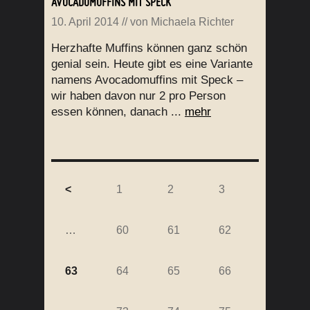
AVOCADOMUFFINS MIT SPECK
10. April 2014
// von
Michaela Richter
Herzhafte Muffins können ganz schön
genial sein. Heute gibt es eine Variante
namens Avocadomuffins mit Speck –
wir haben davon nur 2 pro Person
essen können, danach ...
mehr
<
1
2
3
…
60
61
62
63
64
65
66