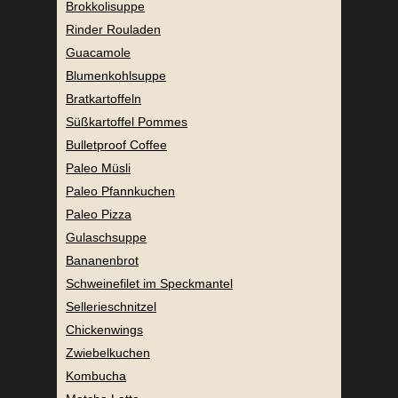
Brokkolisuppe
Rinder Rouladen
Guacamole
Blumenkohlsuppe
Bratkartoffeln
Süßkartoffel Pommes
Bulletproof Coffee
Paleo Müsli
Paleo Pfannkuchen
Paleo Pizza
Gulaschsuppe
Bananenbrot
Schweinefilet im Speckmantel
Sellerieschnitzel
Chickenwings
Zwiebelkuchen
Kombucha