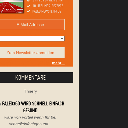
Zum Newsletter anmelden
mehr...
KOMMENTARE
Thierry
PALEO360 WIRD SCHNELL EINFACH
u
GESUND
wäre von vorteil wenn Ihr bei
schnelleinfachgesund...