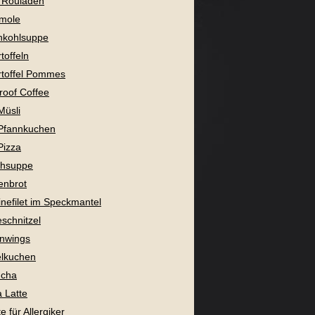
 Rouladen
mole
nkohlsuppe
toffeln
toffel Pommes
proof Coffee
Müsli
Pfannkuchen
Pizza
chsuppe
enbrot
nefilet im Speckmantel
eschnitzel
nwings
lkuchen
cha
 Latte
 für Allergiker