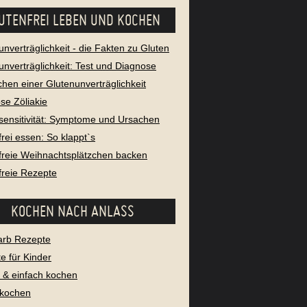
UTENFREI LEBEN UND KOCHEN
unverträglichkeit - die Fakten zu Gluten
unverträglichkeit: Test und Diagnose
chen einer Glutenunverträglichkeit
se Zöliakie
sensitivität: Symptome und Ursachen
frei essen: So klappt`s
freie Weihnachtsplätzchen backen
freie Rezepte
KOCHEN NACH ANLASS
arb Rezepte
e für Kinder
l & einfach kochen
 kochen