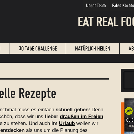
Unser Team
Paleo Kochb
EAT REAL FO
N
30 TAGE CHALLENGE
NATÜRLICH HEILEN
AB
elle Rezepte
nchmal muss es einfach
schnell gehen
! Denn
 schön, dass wir uns
lieber
draußen im Freien
che zu stehen. Und auch
im
Urlaub
wollen wir
entdecken
als uns um die Planung des