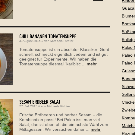
Rinder
Guaca
Blume
Bratkar
Süßkar
CHILI BANANEN TOMATENSUPPE
Bullet
3. August 2015
// von
Michaela Richter
Paleo 
Tomatensuppe ist ein absoluter Klassiker: Geht
schnell, schmeckt eigentlich Jedem und ist gut
Paleo 
geeignet für Experimente. Wir haben die
Paleo 
Tomatensuppe diesmal “karibisc ...
mehr
Gulas
Banan
Schwei
Selleri
SESAM ERDBEER SALAT
Chicke
27. Juli 2015
// von
Michaela Richter
Zwiebe
Frische Erdbeeren und herber Sesam – die
Kombu
Kombination passt! Bei Paleo isst man viel
Salat, das ist eben oft die einfachste Wahl zum
Matcha
Mittagessen. Wir versuchen daher ...
mehr
Rezepte