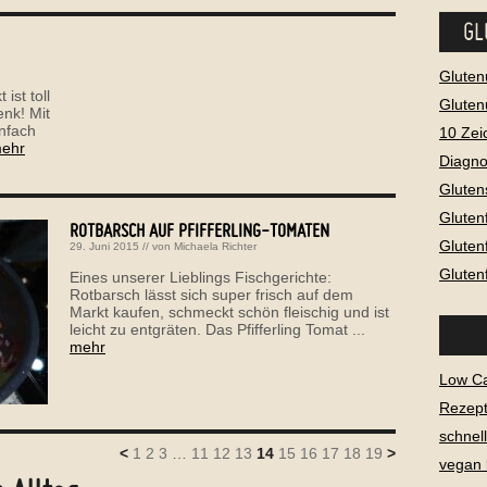
GL
Gluten
ist toll
Gluten
nk! Mit
nfach
10 Zei
ehr
Diagno
Gluten
Gluten
ROTBARSCH AUF PFIFFERLING-TOMATEN
Gluten
29. Juni 2015
// von
Michaela Richter
Gluten
Eines unserer Lieblings Fischgerichte:
Rotbarsch lässt sich super frisch auf dem
Markt kaufen, schmeckt schön fleischig und ist
leicht zu entgräten. Das Pfifferling Tomat ...
mehr
Low C
Rezept
schnel
<
1
2
3
…
11
12
13
14
15
16
17
18
19
>
vegan