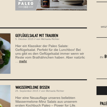
woz
GEFLÜGELSALAT MIT TRAUBEN
5. Oktober 2015
// von
Michaela Richter
Hier ein Klassiker der Paleo Salate:
Geflügelsalat. Perfekt für die Lunchbox! Bei
uns gibt es den Geflügelsalat immer wenn wir
B
zu
Reste vom Brathähnchen haben. Aber natürlic
...
mehr
WASSERMELONE BISSEN
25. September 2015
// von
Michaela Richter
Hier eine Neuauflage unseres beliebten
Wassermelone-Minz Salats aus unserem
PAL
ersten Kochbuch Paleo – Power for Life.