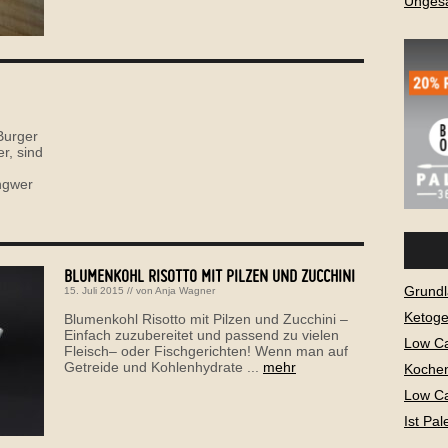
Ungesä
Burger
r, sind
ngwer
BLUMENKOHL RISOTTO MIT PILZEN UND ZUCCHINI
Grundl
15. Juli 2015
// von
Anja Wagner
Ketog
Blumenkohl Risotto mit Pilzen und Zucchini –
Einfach zuzubereitet und passend zu vielen
Low C
Fleisch– oder Fischgerichten! Wenn man auf
Getreide und Kohlenhydrate ...
mehr
Kochen
Low Ca
Ist Pa