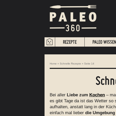
REZEPTE
PALEO WISSE
Home
»
Schnelle Rezepte
»
Seite 14
Schn
Bei aller
Liebe zum
Kochen
– ma
es gibt Tage da ist das Wetter so
aufhalten, anstatt lang in der Kü
einfach mal lieber
die Umgebung 