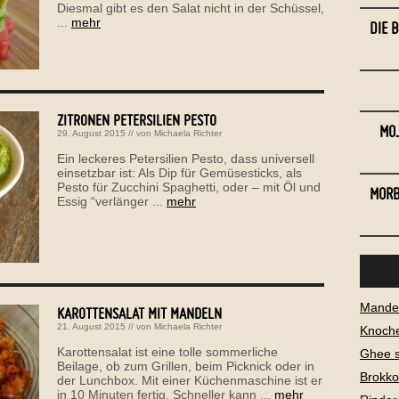
Diesmal gibt es den Salat nicht in der Schüssel,
...
mehr
DIE 
ZITRONEN PETERSILIEN PESTO
MOJ
29. August 2015
// von
Michaela Richter
Ein leckeres Petersilien Pesto, dass universell
einsetzbar ist: Als Dip für Gemüsesticks, als
Pesto für Zucchini Spaghetti, oder – mit Öl und
MORB
Essig “verlänger ...
mehr
Mandel
KAROTTENSALAT MIT MANDELN
21. August 2015
// von
Michaela Richter
Knoch
Karottensalat ist eine tolle sommerliche
Ghee 
Beilage, ob zum Grillen, beim Picknick oder in
Brokko
der Lunchbox. Mit einer Küchenmaschine ist er
in 10 Minuten fertig. Schneller kann ...
mehr