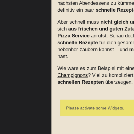
nächsten Abendessens zu kümmer
definitiv ein paar
schnelle Rezept
Aber schnell muss
nicht gleich 
sich
aus frischen und guten Zut
Pizza Service
anrufst: Schau doch
schnelle Rezepte
für dich gesamm
nebenher zaubern kannst – und
m
hast.
Wie wäre es zum Beispiel mit ei
Champignons
? Viel zu komplizie
schnellen Rezepten
überzeugen.
Please activate some Widgets.