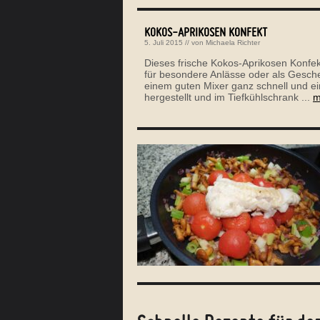
KOKOS-APRIKOSEN KONFEKT
5. Juli 2015
// von
Michaela Richter
Dieses frische Kokos-Aprikosen Konfekt 
für besondere Anlässe oder als Gesche
einem guten Mixer ganz schnell und ei
hergestellt und im Tiefkühlschrank ...
m