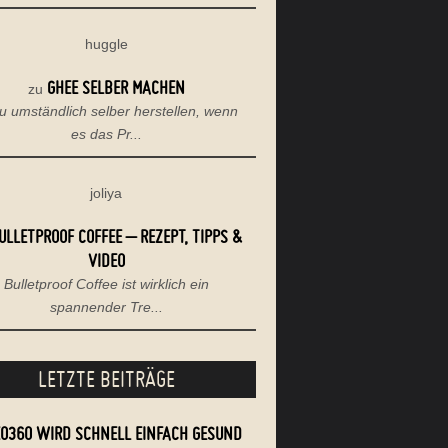
huggle
GHEE SELBER MACHEN
zu
u umständlich selber herstellen, wenn
es das Pr...
joliya
ULLETPROOF COFFEE – REZEPT, TIPPS &
VIDEO
Bulletproof Coffee ist wirklich ein
spannender Tre...
LETZTE BEITRÄGE
EO360 WIRD SCHNELL EINFACH GESUND