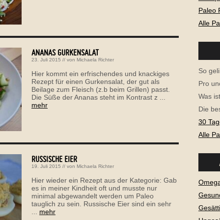
Paleo 
Alle P
ANANAS GURKENSALAT
23. Juli 2015
// von
Michaela Richter
So geli
Hier kommt ein erfrischendes und knackiges
Rezept für einen Gurkensalat, der gut als
Pro un
Beilage zum Fleisch (z.b beim Grillen) passt.
Was is
Die Süße der Ananas steht im Kontrast z ...
mehr
Die be
30 Tag
Alle P
RUSSISCHE EIER
19. Juli 2015
// von
Michaela Richter
Hier wieder ein Rezept aus der Kategorie: Gab
Omega-
es in meiner Kindheit oft und musste nur
Gesund
minimal abgewandelt werden um Paleo
tauglich zu sein. Russische Eier sind ein sehr
Gesätt
...
mehr