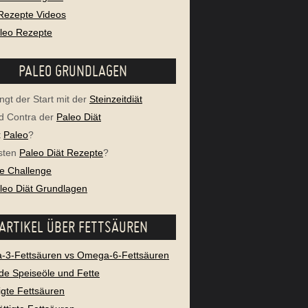
Rezepte Videos
aleo Rezepte
PALEO GRUNDLAGEN
ngt der Start mit der
Steinzeitdiät
d Contra der
Paleo Diät
t
Paleo
?
sten
Paleo Diät Rezepte
?
e Challenge
aleo Diät Grundlagen
ARTIKEL ÜBER FETTSÄUREN
3-Fettsäuren vs Omega-6-Fettsäuren
e Speiseöle und Fette
igte Fettsäuren