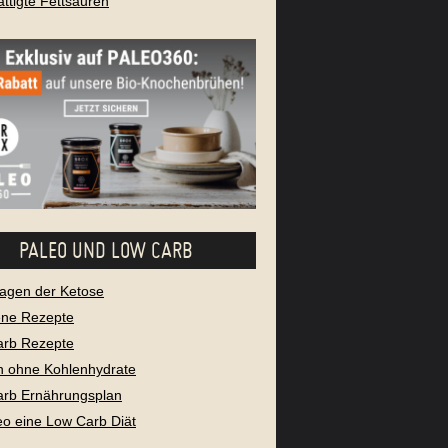
ttigte Fettsäuren
PALEO UND LOW CARB
agen der Ketose
ene Rezepte
arb Rezepte
 ohne Kohlenhydrate
rb Ernährungsplan
leo eine Low Carb Diät