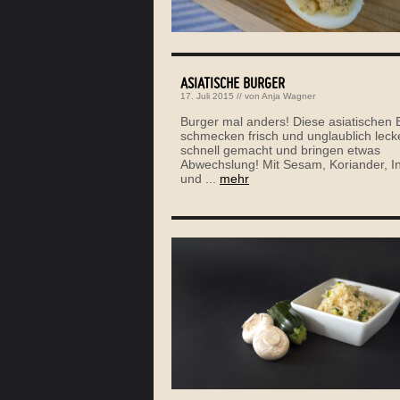
ASIATISCHE BURGER
17. Juli 2015
// von
Anja Wagner
Burger mal anders! Diese asiatischen 
schmecken frisch und unglaublich lecke
schnell gemacht und bringen etwas
Abwechslung! Mit Sesam, Koriander, I
und ...
mehr