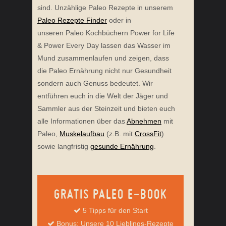
sind. Unzählige Paleo Rezepte in unserem
Paleo Rezepte Finder
oder in
unseren Paleo Kochbüchern Power for Life
& Power Every Day lassen das Wasser im
Mund zusammenlaufen und zeigen, dass
die Paleo Ernährung nicht nur Gesundheit
sondern auch Genuss bedeutet. Wir
entführen euch in die Welt der Jäger und
Sammler aus der Steinzeit und bieten euch
alle Informationen über das
Abnehmen
mit
Paleo,
Muskelaufbau
(z.B. mit
CrossFit
)
sowie langfristig
gesunde Ernährung
.
GRATIS PALEO E-BOOK
5 Tipps für den Start
Bonus: Unsere 10 Lieblings-Rezepte