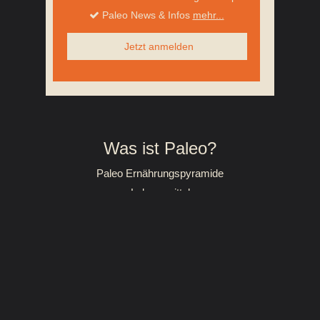
Paleo News & Infos
mehr...
Jetzt anmelden
Was ist Paleo?
Paleo Ernährungspyramide
Lebensmittel
Mein Paleo Erfolg
Deine Ziele
Abnehmen mit Paleo
Hashimoto behandeln
Autoimmunerkrankungen
Glutenunverträglichkeit