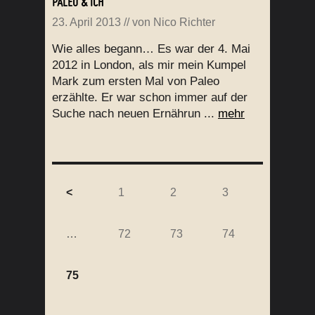
PALEO & ICH
23. April 2013
// von
Nico Richter
Wie alles begann… Es war der 4. Mai
2012 in London, als mir mein Kumpel
Mark zum ersten Mal von Paleo
erzählte. Er war schon immer auf der
Suche nach neuen Ernährun ...
mehr
<
1
2
3
…
72
73
74
75