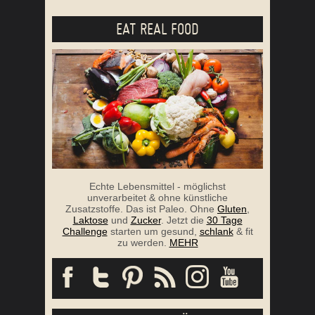
EAT REAL FOOD
Echte Lebensmittel - möglichst
unverarbeitet & ohne künstliche
Zusatzstoffe. Das ist Paleo. Ohne
Gluten
,
Laktose
und
Zucker
. Jetzt die
30 Tage
Challenge
starten um gesund,
schlank
& fit
zu werden.
MEHR