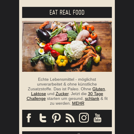
EAT REAL FOOD
Echte Lebensmittel - möglichst
unverarbeitet & ohne künstliche
Zusatzstoffe. Das ist Paleo. Ohne
Gluten
,
Laktose
und
Zucker
. Jetzt die
30 Tage
Challenge
starten um gesund,
schlank
& fit
zu werden.
MEHR