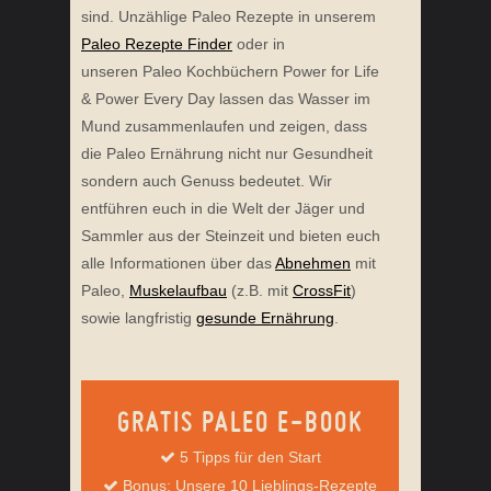
sind. Unzählige Paleo Rezepte in unserem
Paleo Rezepte Finder
oder in
unseren Paleo Kochbüchern Power for Life
& Power Every Day lassen das Wasser im
Mund zusammenlaufen und zeigen, dass
die Paleo Ernährung nicht nur Gesundheit
sondern auch Genuss bedeutet. Wir
entführen euch in die Welt der Jäger und
Sammler aus der Steinzeit und bieten euch
alle Informationen über das
Abnehmen
mit
Paleo,
Muskelaufbau
(z.B. mit
CrossFit
)
sowie langfristig
gesunde Ernährung
.
GRATIS PALEO E-BOOK
5 Tipps für den Start
Bonus: Unsere 10 Lieblings-Rezepte