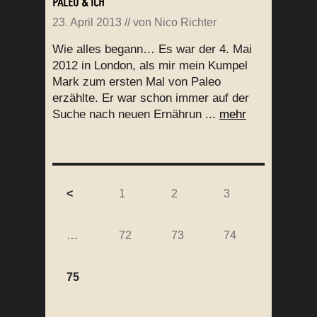
PALEO & ICH
23. April 2013
// von
Nico Richter
Wie alles begann… Es war der 4. Mai
2012 in London, als mir mein Kumpel
Mark zum ersten Mal von Paleo
erzählte. Er war schon immer auf der
Suche nach neuen Ernährun ...
mehr
<
1
2
3
…
72
73
74
75