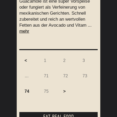
Guacamole ist eine super Vorspeise
oder fungiert als Verfeinerung von
mexikanischen Gerichten. Schnell
zubereitet und reich an wertvollen
Fetten aus der Avocado und Vitam ...
mehr
<
1
2
3
…
71
72
73
74
75
>
EAT REAL FOOD