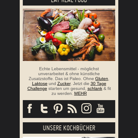
Echte Lebensmittel - möglichst
unverarbeitet & ohne künstliche
Zusatzstoffe. Das ist Paleo. Ohne
Gluten
,
Laktose
und
Zucker
. Jetzt die
30 Tage
Challenge
starten um gesund,
schlank
& fit
zu werden.
MEHR
UNSERE KOCHBÜCHER