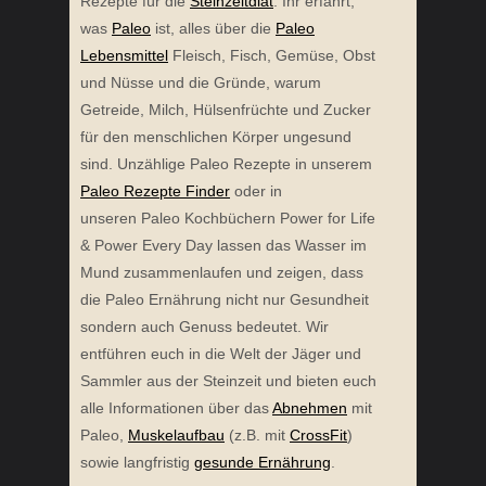
Rezepte für die
Steinzeitdiät
. Ihr erfahrt,
was
Paleo
ist, alles über die
Paleo
Lebensmittel
Fleisch, Fisch, Gemüse, Obst
und Nüsse und die Gründe, warum
Getreide, Milch, Hülsenfrüchte und Zucker
für den menschlichen Körper ungesund
sind. Unzählige Paleo Rezepte in unserem
Paleo Rezepte Finder
oder in
unseren Paleo Kochbüchern Power for Life
& Power Every Day lassen das Wasser im
Mund zusammenlaufen und zeigen, dass
die Paleo Ernährung nicht nur Gesundheit
sondern auch Genuss bedeutet. Wir
entführen euch in die Welt der Jäger und
Sammler aus der Steinzeit und bieten euch
alle Informationen über das
Abnehmen
mit
Paleo,
Muskelaufbau
(z.B. mit
CrossFit
)
sowie langfristig
gesunde Ernährung
.