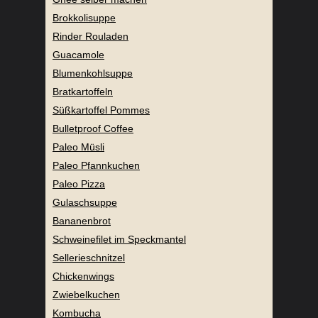
Brokkolisuppe
Rinder Rouladen
Guacamole
Blumenkohlsuppe
Bratkartoffeln
Süßkartoffel Pommes
Bulletproof Coffee
Paleo Müsli
Paleo Pfannkuchen
Paleo Pizza
Gulaschsuppe
Bananenbrot
Schweinefilet im Speckmantel
Sellerieschnitzel
Chickenwings
Zwiebelkuchen
Kombucha