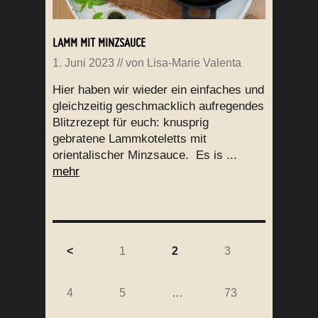
LAMM MIT MINZSAUCE
1. Juni 2023
// von
Lisa-Marie Valenta
Hier haben wir wieder ein einfaches und
gleichzeitig geschmacklich aufregendes
Blitzrezept für euch: knusprig
gebratene Lammkoteletts mit
orientalischer Minzsauce. Es is ...
mehr
<
1
2
3
4
5
…
73