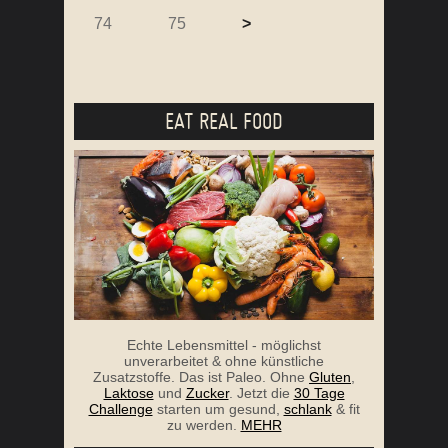
74
75
>
EAT REAL FOOD
Echte Lebensmittel - möglichst
unverarbeitet & ohne künstliche
Zusatzstoffe. Das ist Paleo. Ohne
Gluten
,
Laktose
und
Zucker
. Jetzt die
30 Tage
Challenge
starten um gesund,
schlank
& fit
zu werden.
MEHR