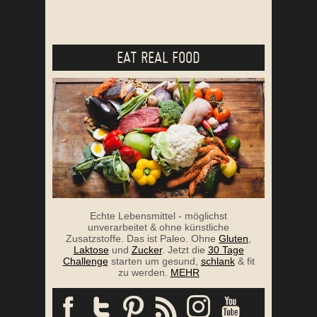
EAT REAL FOOD
Echte Lebensmittel - möglichst
unverarbeitet & ohne künstliche
Zusatzstoffe. Das ist Paleo. Ohne
Gluten
,
Laktose
und
Zucker
. Jetzt die
30 Tage
Challenge
starten um gesund,
schlank
& fit
zu werden.
MEHR