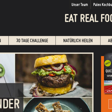
Unser Team
Paleo Kochb
EAT REAL FO
N
30 TAGE CHALLENGE
NATÜRLICH HEILEN
A