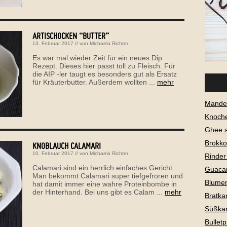
ARTISCHOCKEN “BUTTER”
13. Februar 2017
// von
Michaela Richter
Es war mal wieder Zeit für ein neues Dip
Rezept. Dieses hier passt toll zu Fleisch. Für
die AIP -ler taugt es besonders gut als Ersatz
für Kräuterbutter. Außerdem wollten ...
mehr
Mandel
Knoch
Ghee 
Brokko
KNOBLAUCH CALAMARI
10. Februar 2017
// von
Michaela Richter
Rinder
Calamari sind ein herrlich einfaches Gericht.
Guaca
Man bekommt Calamari super tiefgefroren und
Blume
hat damit immer eine wahre Proteinbombe in
der Hinterhand. Bei uns gibt es Calam ...
mehr
Bratkar
Süßkar
Bullet