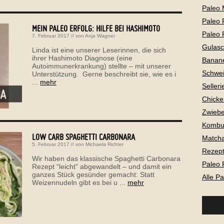
Paleo 
Paleo 
MEIN PALEO ERFOLG: HILFE BEI HASHIMOTO
Paleo 
7. Februar 2017
// von
Anja Wagner
Gulas
Linda ist eine unserer Leserinnen, die sich
ihrer Hashimoto Diagnose (eine
Banan
Autoimmunerkrankung) stellte – mit unserer
Schwei
Unterstützung. Gerne beschreibt sie, wie es i
...
mehr
Selleri
Chicke
Zwiebe
Kombu
LOW CARB SPAGHETTI CARBONARA
Matcha
5. Februar 2017
// von
Michaela Richter
Rezepte
Wir haben das klassische Spaghetti Carbonara
Paleo 
Rezept “leicht” abgewandelt – und damit ein
ganzes Stück gesünder gemacht: Statt
Alle P
Weizennudeln gibt es bei u ...
mehr