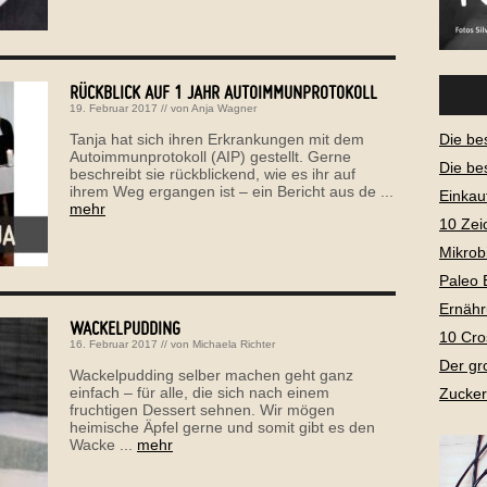
RÜCKBLICK AUF 1 JAHR AUTOIMMUNPROTOKOLL
19. Februar 2017
// von
Anja Wagner
Tanja hat sich ihren Erkrankungen mit dem
Die be
Autoimmunprotokoll (AIP) gestellt. Gerne
Die be
beschreibt sie rückblickend, wie es ihr auf
ihrem Weg ergangen ist – ein Bericht aus de ...
Einkau
mehr
10 Zei
Mikrob
Paleo 
Ernähr
WACKELPUDDING
10 Cro
16. Februar 2017
// von
Michaela Richter
Der gr
Wackelpudding selber machen geht ganz
einfach – für alle, die sich nach einem
Zucker
fruchtigen Dessert sehnen. Wir mögen
heimische Äpfel gerne und somit gibt es den
Wacke ...
mehr