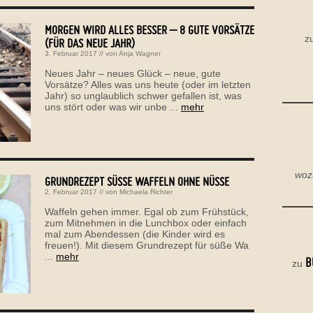
MORGEN WIRD ALLES BESSER – 8 GUTE VORSÄTZE
z
(FÜR DAS NEUE JAHR)
3. Februar 2017
// von
Anja Wagner
Neues Jahr – neues Glück – neue, gute
Vorsätze? Alles was uns heute (oder im letzten
Jahr) so unglaublich schwer gefallen ist, was
uns stört oder was wir unbe ...
mehr
woz
GRUNDREZEPT SÜSSE WAFFELN OHNE NÜSSE
2. Februar 2017
// von
Michaela Richter
Waffeln gehen immer. Egal ob zum Frühstück,
zum Mitnehmen in die Lunchbox oder einfach
mal zum Abendessen (die Kinder wird es
freuen!). Mit diesem Grundrezept für süße Wa
...
mehr
B
zu