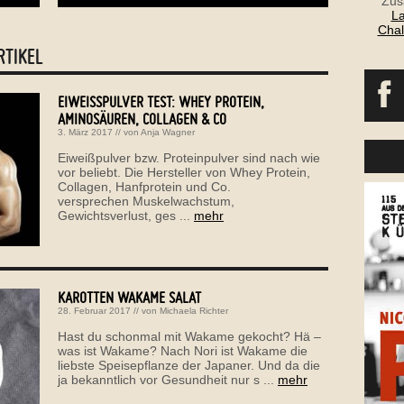
Zus
La
Chal
RTIKEL
EIWEISSPULVER TEST: WHEY PROTEIN, A
MINOSÄUREN, COLLAGEN & CO
3. März 2017
// von
Anja Wagner
Eiweißpulver bzw. Proteinpulver sind nach wie
vor beliebt. Die Hersteller von Whey Protein,
Collagen, Hanfprotein und Co.
versprechen Muskelwachstum,
Gewichtsverlust, ges ...
mehr
KAROTTEN WAKAME SALAT
28. Februar 2017
// von
Michaela Richter
Hast du schonmal mit Wakame gekocht? Hä –
was ist Wakame? Nach Nori ist Wakame die
liebste Speisepflanze der Japaner. Und da die
ja bekanntlich vor Gesundheit nur s ...
mehr