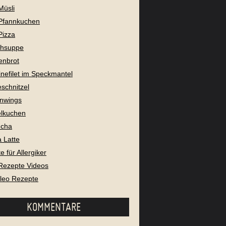
Müsli
Pfannkuchen
Pizza
chsuppe
enbrot
nefilet im Speckmantel
eschnitzel
nwings
lkuchen
cha
 Latte
 für Allergiker
Rezepte Videos
aleo Rezepte
KOMMENTARE