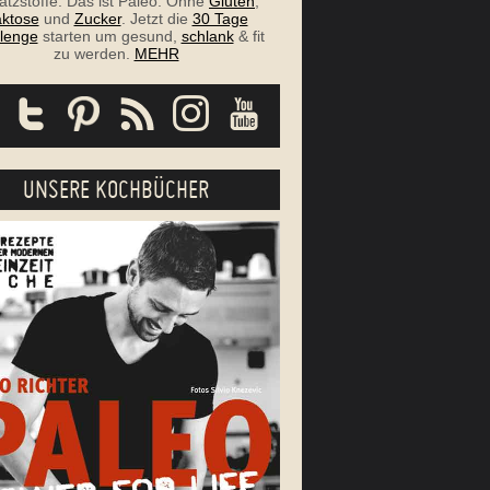
atzstoffe. Das ist Paleo. Ohne
Gluten
,
ktose
und
Zucker
. Jetzt die
30 Tage
lenge
starten um gesund,
schlank
& fit
zu werden.
MEHR
UNSERE KOCHBÜCHER