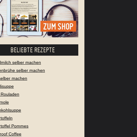
BELIEBTE REZEPTE
milch selber machen
enbrühe selber machen
selber machen
lisuppe
 Rouladen
mole
nkohlsuppe
toffeln
toffel Pommes
proof Coffee