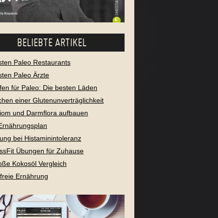
BELIEBTE ARTIKEL
sten Paleo Restaurants
sten Paleo Ärzte
fen für Paleo: Die besten Läden
chen einer Glutenunverträglichkeit
iom und Darmflora aufbauen
Ernährungsplan
ung bei Histaminintoleranz
ssFit Übungen für Zuhause
oße Kokosöl Vergleich
freie Ernährung