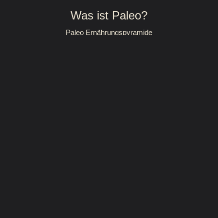
Was ist Paleo?
Paleo Ernährungspyramide
Lebensmittel
Mein Paleo Erfolg
Deine Ziele
Abnehmen mit Paleo
Hashimoto behandeln
Autoimmunerkrankungen
Glutenunverträglichkeit
Paleo360
Kontakt
Impressum
AGBs
Datenschutz