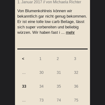
1. Januar 2017
// von
Michaela Richter
Von Blumenkohlreis können wir
bekanntlich gar nicht genug bekommen.
Er ist eine tolle low carb Beilage, lässt
sich super vorbereiten und beliebig
würzen. Wir haben fast i ...
mehr
<
1
2
3
…
30
31
32
33
34
35
36
…
73
74
75