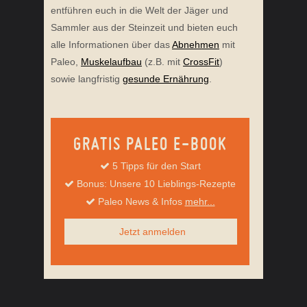
entführen euch in die Welt der Jäger und
Sammler aus der Steinzeit und bieten euch
alle Informationen über das
Abnehmen
mit
Paleo,
Muskelaufbau
(z.B. mit
CrossFit
)
sowie langfristig
gesunde Ernährung
.
GRATIS PALEO E-BOOK
5 Tipps für den Start
Bonus: Unsere 10 Lieblings-Rezepte
Paleo News & Infos
mehr...
Jetzt anmelden