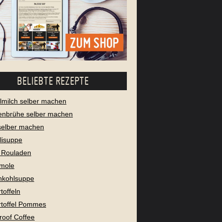
BELIEBTE REZEPTE
milch selber machen
enbrühe selber machen
selber machen
lisuppe
 Rouladen
mole
nkohlsuppe
toffeln
toffel Pommes
proof Coffee