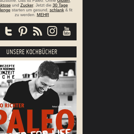
atzstoffe. Das ist Paleo. Ohne
Gluten
,
ktose
und
Zucker
. Jetzt die
30 Tage
lenge
starten um gesund,
schlank
& fit
zu werden.
MEHR
UNSERE KOCHBÜCHER