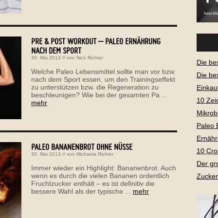
PRE & POST WORKOUT – PALEO ERNÄHRUNG
NACH DEM SPORT
30. Mai 2013
// von
Nico Richter
Die be
Welche Paleo Lebensmittel sollte man vor bzw.
Die be
nach dem Sport essen, um den Trainingseffekt
zu unterstützen bzw. die Regeneration zu
Einkau
beschleunigen? Wie bei der gesamten Pa ...
10 Zei
mehr
Mikrob
Paleo 
Ernähr
PALEO BANANENBROT OHNE NÜSSE
10 Cro
30. Mai 2013
// von
Michaela Richter
Der gr
Immer wieder ein Highlight: Bananenbrot. Auch
wenn es durch die vielen Bananen ordentlich
Zucker
Fruchtzucker enthält – es ist definitiv die
bessere Wahl als der typische ...
mehr