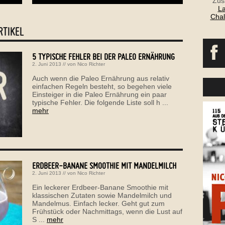
Zus
La
Chal
RTIKEL
5 TYPISCHE FEHLER BEI DER PALEO ERNÄHRUNG
2. Juni 2013
// von
Nico Richter
Auch wenn die Paleo Ernährung aus relativ
einfachen Regeln besteht, so begehen viele
Einsteiger in die Paleo Ernährung ein paar
typische Fehler. Die folgende Liste soll h ...
mehr
ERDBEER-BANANE SMOOTHIE MIT MANDELMILCH
2. Juni 2013
// von
Nico Richter
Ein leckerer Erdbeer-Banane Smoothie mit
klassischen Zutaten sowie Mandelmilch und
Mandelmus. Einfach lecker. Geht gut zum
Frühstück oder Nachmittags, wenn die Lust auf
S ...
mehr