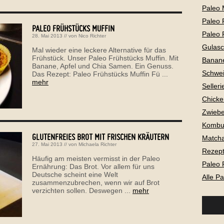
Paleo 
Paleo 
PALEO FRÜHSTÜCKS MUFFIN
Paleo 
28. Mai 2013
// von
Nico Richter
Gulas
Mal wieder eine leckere Alternative für das
Frühstück. Unser Paleo Frühstücks Muffin. Mit
Banan
Banane, Apfel und Chia Samen. Ein Genuss.
Schwei
Das Rezept: Paleo Frühstücks Muffin Fü ...
mehr
Selleri
Chicke
Zwiebe
Kombu
GLUTENFREIES BROT MIT FRISCHEN KRÄUTERN
Matcha
27. Mai 2013
// von
Michaela Richter
Rezepte
Häufig am meisten vermisst in der Paleo
Paleo 
Ernährung: Das Brot. Vor allem für uns
Deutsche scheint eine Welt
Alle P
zusammenzubrechen, wenn wir auf Brot
verzichten sollen. Deswegen ...
mehr