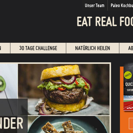
Unser Team
Paleo Kochb
EAT REAL FO
N
30 TAGE CHALLENGE
NATÜRLICH HEILEN
A