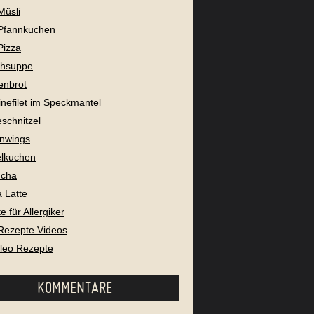
Müsli
Pfannkuchen
Pizza
chsuppe
enbrot
nefilet im Speckmantel
eschnitzel
nwings
lkuchen
cha
 Latte
 für Allergiker
Rezepte Videos
aleo Rezepte
KOMMENTARE