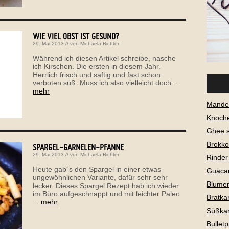
WIE VIEL OBST IST GESUND?
29. Mai 2013
// von
Michaela Richter
Während ich diesen Artikel schreibe, nasche
ich Kirschen. Die ersten in diesem Jahr.
Herrlich frisch und saftig und fast schon
verboten süß. Muss ich also vielleicht doch ...
mehr
Mandel
Knoch
Ghee 
Brokko
SPARGEL-GARNELEN-PFANNE
29. Mai 2013
// von
Michaela Richter
Rinder
Heute gab´s den Spargel in einer etwas
Guaca
ungewöhnlichen Variante, dafür sehr sehr
Blume
lecker. Dieses Spargel Rezept hab ich wieder
im Büro aufgeschnappt und mit leichter Paleo
Bratkar
...
mehr
Süßkar
Bullet