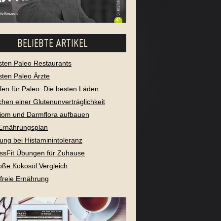
BELIEBTE ARTIKEL
sten Paleo Restaurants
sten Paleo Ärzte
fen für Paleo: Die besten Läden
chen einer Glutenunverträglichkeit
iom und Darmflora aufbauen
Ernährungsplan
ung bei Histaminintoleranz
ssFit Übungen für Zuhause
oße Kokosöl Vergleich
freie Ernährung