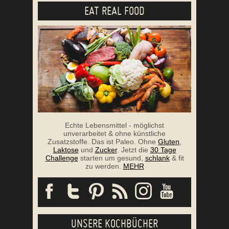
EAT REAL FOOD
Echte Lebensmittel - möglichst
unverarbeitet & ohne künstliche
Zusatzstoffe. Das ist Paleo. Ohne
Gluten
,
Laktose
und
Zucker
. Jetzt die
30 Tage
Challenge
starten um gesund,
schlank
& fit
zu werden.
MEHR
UNSERE KOCHBÜCHER