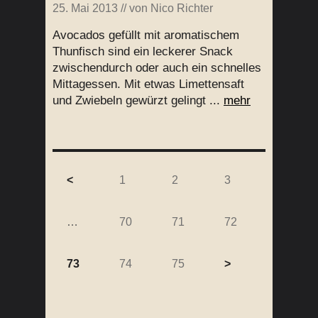
25. Mai 2013
// von
Nico Richter
Avocados gefüllt mit aromatischem
Thunfisch sind ein leckerer Snack
zwischendurch oder auch ein schnelles
Mittagessen. Mit etwas Limettensaft
und Zwiebeln gewürzt gelingt ...
mehr
<
1
2
3
…
70
71
72
73
74
75
>