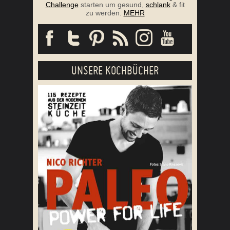
Challenge
starten um gesund,
schlank
& fit
zu werden.
MEHR
UNSERE KOCHBÜCHER