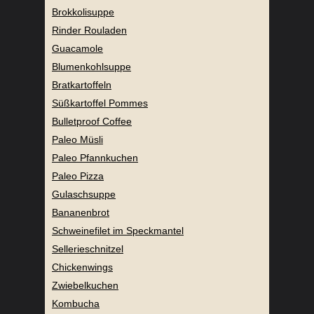
Brokkolisuppe
Rinder Rouladen
Guacamole
Blumenkohlsuppe
Bratkartoffeln
Süßkartoffel Pommes
Bulletproof Coffee
Paleo Müsli
Paleo Pfannkuchen
Paleo Pizza
Gulaschsuppe
Bananenbrot
Schweinefilet im Speckmantel
Sellerieschnitzel
Chickenwings
Zwiebelkuchen
Kombucha