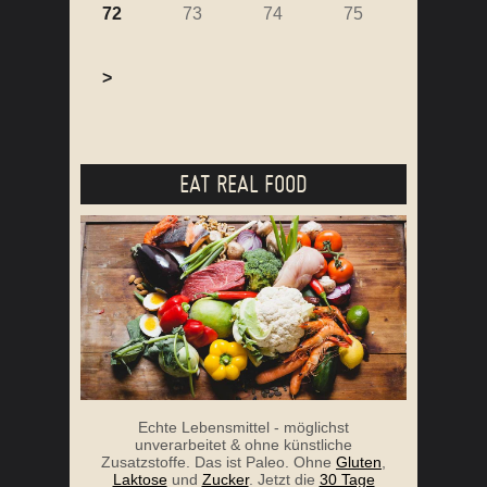
72
73
74
75
>
EAT REAL FOOD
Echte Lebensmittel - möglichst
unverarbeitet & ohne künstliche
Zusatzstoffe. Das ist Paleo. Ohne
Gluten
,
Laktose
und
Zucker
. Jetzt die
30 Tage