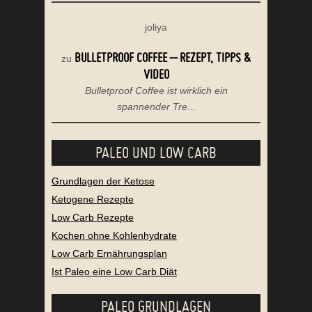
joliya
BULLETPROOF COFFEE – REZEPT, TIPPS &
zu
VIDEO
Bulletproof Coffee ist wirklich ein
spannender Tre...
PALEO UND LOW CARB
Grundlagen der Ketose
Ketogene Rezepte
Low Carb Rezepte
Kochen ohne Kohlenhydrate
Low Carb Ernährungsplan
Ist Paleo eine Low Carb Diät
PALEO GRUNDLAGEN