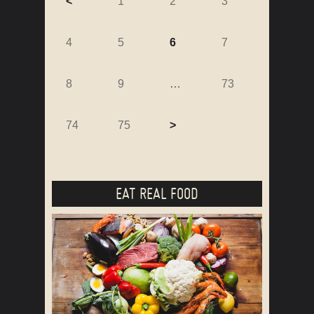
<
1
2
3
4
5
6
7
8
9
…
73
74
75
>
EAT REAL FOOD