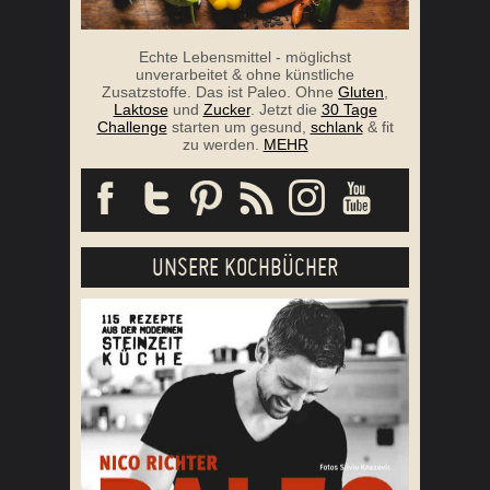
Echte Lebensmittel - möglichst
unverarbeitet & ohne künstliche
Zusatzstoffe. Das ist Paleo. Ohne
Gluten
,
Laktose
und
Zucker
. Jetzt die
30 Tage
Challenge
starten um gesund,
schlank
& fit
zu werden.
MEHR
UNSERE KOCHBÜCHER