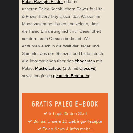
Paleo Rezepte Finder
oder in
unseren Paleo Kochbüchern Power for Life
& Power Every Day lassen das Wasser im
Mund zusammenlaufen und zeigen, dass
die Paleo Ernährung nicht nur Gesundheit
sondern auch Genuss bedeutet. Wir
entführen euch in die Welt der Jäger und
Sammler aus der Steinzeit und bieten euch
alle Informationen über das
Abnehmen
mit
Paleo,
Muskelaufbau
(z.B. mit
CrossFit
)
sowie langfristig
gesunde Ernährung
.
GRATIS PALEO E-BOOK
5 Tipps für den Start
Bonus: Unsere 10 Lieblings-Rezepte
Paleo News & Infos
mehr...