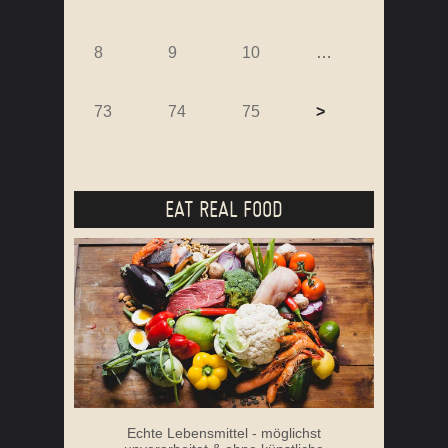
8
9
10
…
73
74
75
>
EAT REAL FOOD
Echte Lebensmittel - möglichst