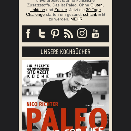
unverarbeitet & ohne künstliche
Zusatzstoffe. Das ist Paleo. Ohne
Gluten
,
Laktose
und
Zucker
. Jetzt die
30 Tage
Challenge
starten um gesund,
schlank
& fit
zu werden.
MEHR
UNSERE KOCHBÜCHER