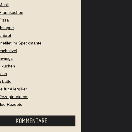
Müsli
Pfannkuchen
Pizza
chsuppe
enbrot
nefilet im Speckmantel
eschnitzel
nwings
lkuchen
cha
 Latte
 für Allergiker
Rezepte Videos
aleo Rezepte
KOMMENTARE