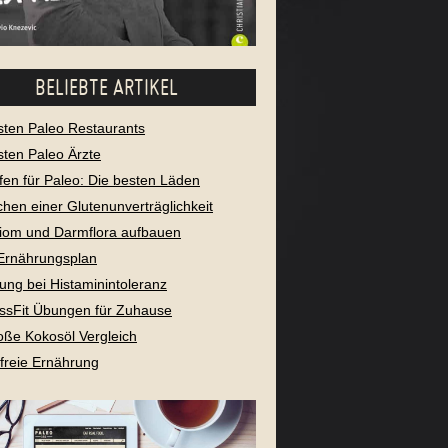
BELIEBTE ARTIKEL
sten Paleo Restaurants
sten Paleo Ärzte
fen für Paleo: Die besten Läden
chen einer Glutenunverträglichkeit
iom und Darmflora aufbauen
Ernährungsplan
ung bei Histaminintoleranz
ssFit Übungen für Zuhause
oße Kokosöl Vergleich
freie Ernährung