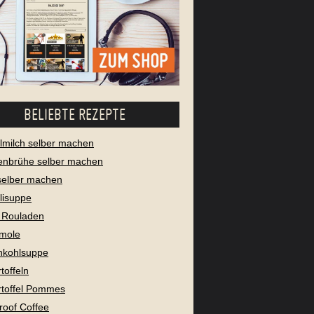
BELIEBTE REZEPTE
milch selber machen
enbrühe selber machen
selber machen
lisuppe
 Rouladen
mole
nkohlsuppe
toffeln
toffel Pommes
proof Coffee