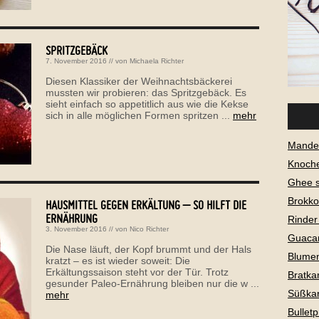
SPRITZGEBÄCK
7. November 2016
// von
Michaela Richter
Diesen Klassiker der Weihnachtsbäckerei
mussten wir probieren: das Spritzgebäck. Es
sieht einfach so appetitlich aus wie die Kekse
sich in alle möglichen Formen spritzen ...
mehr
Mandel
Knoch
Ghee 
Brokko
HAUSMITTEL GEGEN ERKÄLTUNG – SO HILFT DIE
ERNÄHRUNG
Rinder
3. November 2016
// von
Nico Richter
Guaca
Die Nase läuft, der Kopf brummt und der Hals
Blume
kratzt – es ist wieder soweit: Die
Erkältungssaison steht vor der Tür. Trotz
Bratkar
gesunder Paleo-Ernährung bleiben nur die w ...
Süßkar
mehr
Bullet