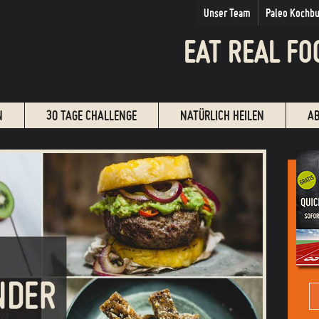
Unser Team
Paleo Kochb
EAT REAL FO
N
30 TAGE CHALLENGE
NATÜRLICH HEILEN
A