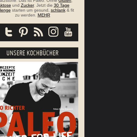
atzstoffe. Das ist Paleo. Ohne
Gluten
,
ktose
und
Zucker
. Jetzt die
30 Tage
lenge
starten um gesund,
schlank
& fit
zu werden.
MEHR
UNSERE KOCHBÜCHER