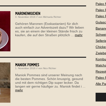
Paleo 
Paleo 
MARONENKUCHEN
Paleo 
3. November 2016
// von
Michaela Richter
Gulas
Gehören Maronen (Esskastanien) für dich
auch einfach zur Adventszeit dazu? Wir lieben
Banan
es, sie an einem der kleinen Stände frisch zu
Schwei
kaufen, die auf den Straßen plötzlich ...
mehr
Selleri
Chicke
Zwiebe
Kombu
MANIOK POMMES
Matcha
1. November 2016
// von
Nico Richter
Rezepte
Maniok Pommes sind unserer Meinung nach
Paleo 
die besten Pommes. Schön knusprig, gesund
und mit dem richtigen Dip super lecker. Da
Alle P
langen wir gerne häufiger zu. Maniok findet i ...
mehr