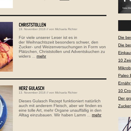
CHRISTSTOLLEN
19. November 2016
// von
Michaela Richter
Für viele unserer Leser ist es in
Die be
der Weihnachtszeit besonders schwer, den
Die be
Zucker- und Weizenversuchungen in Form von
Plätzchen, Christstollen und Adventskuchen zu
Einkau
widers ...
mehr
10 Zei
Mikrob
Paleo 
Ernähr
HERZ GULASCH
10 Cro
13. November 2016
// von
Michaela Richter
Der gr
Dieses Gulasch Rezept funktioniert natürlich
auch mit anderem Fleisch, aber wir finden es
Zucker
eine tolle Art, mehr Organe unauffällig in den
Alltag einzubauen. Wir haben Lamm ...
mehr