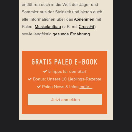
entführen euch in die Welt der Jäger und
Sammler aus der Steinzeit und bieten euch
alle Informationen über das
Abnehmen
mit
Paleo,
Muskelaufbau
(z.B. mit
CrossFit
)
sowie langfristig
gesunde Ernährung
.
GRATIS PALEO E-BOOK
5 Tipps für den Start
Bonus: Unsere 10 Lieblings-Rezepte
Paleo News & Infos
mehr...
Jetzt anmelden