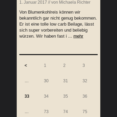
1. Januar 2017
// von
Michaela Richter
Von Blumenkohlreis können wir
bekanntlich gar nicht genug bekommen.
Er ist eine tolle low carb Beilage, lässt
sich super vorbereiten und beliebig
würzen. Wir haben fast i ...
mehr
<
1
2
3
…
30
31
32
33
34
35
36
…
73
74
75