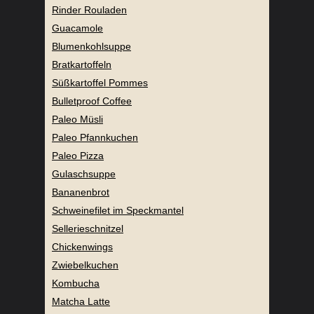
Rinder Rouladen
Guacamole
Blumenkohlsuppe
Bratkartoffeln
Süßkartoffel Pommes
Bulletproof Coffee
Paleo Müsli
Paleo Pfannkuchen
Paleo Pizza
Gulaschsuppe
Bananenbrot
Schweinefilet im Speckmantel
Sellerieschnitzel
Chickenwings
Zwiebelkuchen
Kombucha
Matcha Latte