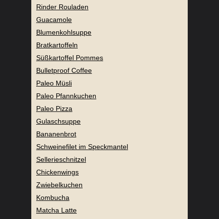
Rinder Rouladen
Guacamole
Blumenkohlsuppe
Bratkartoffeln
Süßkartoffel Pommes
Bulletproof Coffee
Paleo Müsli
Paleo Pfannkuchen
Paleo Pizza
Gulaschsuppe
Bananenbrot
Schweinefilet im Speckmantel
Sellerieschnitzel
Chickenwings
Zwiebelkuchen
Kombucha
Matcha Latte